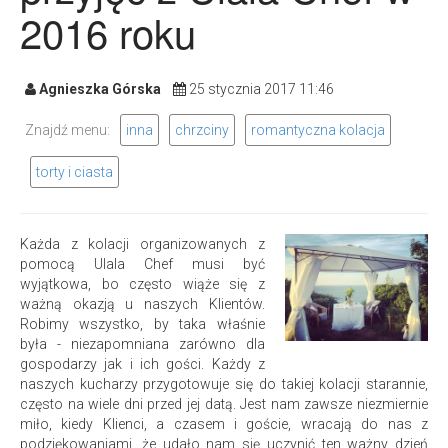
2016 roku
Agnieszka Górska
25 stycznia 2017 11:46
Znajdź menu:
inna
chrzciny
romantyczna kolacja
torty i ciasta
Każda z kolacji organizowanych z
pomocą Ulala Chef musi być
wyjątkowa, bo często wiąże się z
ważną okazją u naszych Klientów.
Robimy wszystko, by taka właśnie
była - niezapomniana zarówno dla
gospodarzy jak i ich gości. Każdy z
naszych kucharzy przygotowuje się do takiej kolacji starannie,
często na wiele dni przed jej datą. Jest nam zawsze niezmiernie
miło, kiedy Klienci, a czasem i goście, wracają do nas z
podziękowaniami, że udało nam się uczynić ten ważny dzień