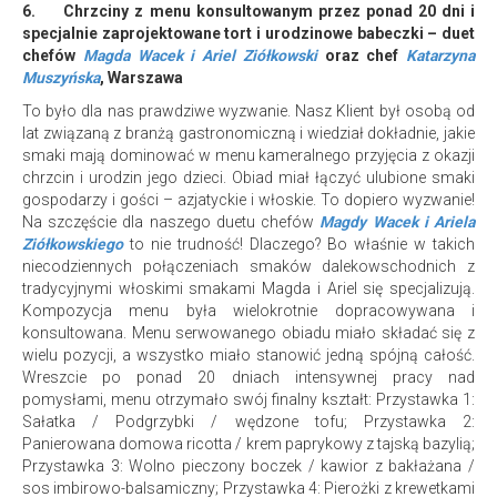
6.
Chrzciny z menu konsultowanym przez ponad 20 dni
i
specjalnie zaprojektowane tort i urodzinowe babeczki – duet
chefów
Magda Wacek i Ariel Ziółkowski
oraz chef
Katarzyna
Muszyńska
, Warszawa
To było dla nas prawdziwe wyzwanie. Nasz Klient był osobą od
lat związaną z branżą gastronomiczną i wiedział dokładnie, jakie
smaki mają dominować w menu kameralnego przyjęcia z okazji
chrzcin i urodzin jego dzieci. Obiad miał łączyć ulubione smaki
gospodarzy i gości – azjatyckie i włoskie. To dopiero wyzwanie!
Na szczęście dla naszego duetu chefów
Magdy Wacek i Ariela
Ziółkowskiego
to nie trudność! Dlaczego? Bo właśnie w takich
niecodziennych połączeniach smaków dalekowschodnich z
tradycyjnymi włoskimi smakami Magda i Ariel się specjalizują.
Kompozycja menu była wielokrotnie dopracowywana i
konsultowana. Menu serwowanego obiadu miało składać się z
wielu pozycji, a wszystko miało stanowić jedną spójną całość.
Wreszcie po ponad 20 dniach intensywnej pracy nad
pomysłami, menu otrzymało swój finalny kształt: Przystawka 1:
Sałatka / Podgrzybki / wędzone tofu; Przystawka 2:
Panierowana domowa ricotta / krem paprykowy z tajską bazylią;
Przystawka 3: Wolno pieczony boczek / kawior z bakłażana /
sos imbirowo-balsamiczny; Przystawka 4: Pierożki z krewetkami