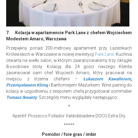
7.
Kolacja w apartamencie Park Lane z chefem Wojciechem
Modestem Amaro, Warszawa
Przepiękny ponad 200-metrowy apartament przy Łazienkach
Królewskich w Warszawie w nowej inwestycji
Park Lane
. Kuchnia
otwarta na wielki salon, w którym zaaranżowaliśmy trzy okrągłe
8-osobowe stoły. Kolację dla 24 gości naszego Klienta
zaserwował sam chef Wojciech Amaro, który pracował na
miejscu z trzema chefami –
Łukaszem Kawallerem
,
Przemysławem Klimą
i Bartłomiejem Mazurkiem. Wine pairing do
kolacji w uzgodnieniu z zespołem chefa przygotował sommelier
Tomasz Ikwanty
. Szczegóły menu wyglądały następująco:
*
Aperitif: Prosecco Follador Valdobbiadene DOCG Extra Dry
*****
Pomidor / foie gras / imbir