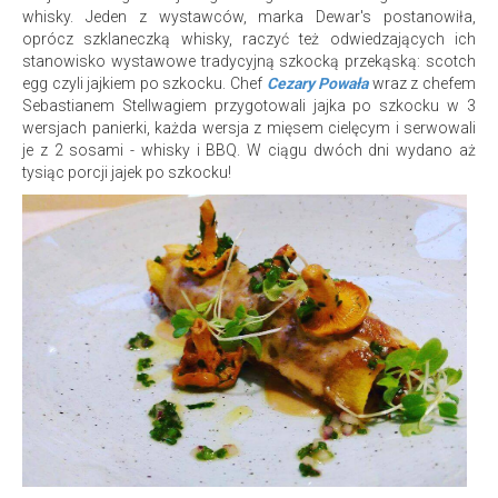
whisky. Jeden z wystawców, marka Dewar's postanowiła,
oprócz szklaneczką whisky, raczyć też odwiedzających ich
stanowisko wystawowe tradycyjną szkocką przekąską: scotch
egg czyli jajkiem po szkocku. Chef
Cezary Powała
wraz z chefem
Sebastianem Stellwagiem przygotowali jajka po szkocku w 3
wersjach panierki, każda wersja z mięsem cielęcym i serwowali
je z 2 sosami - whisky i BBQ. W ciągu dwóch dni wydano aż
tysiąc porcji jajek po szkocku!