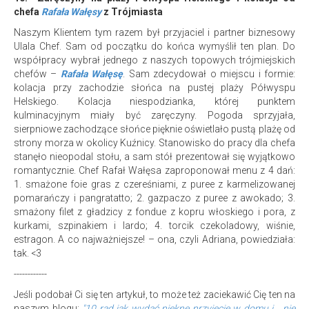
chefa
Rafała Wałęsy
z Trójmiasta
Naszym Klientem tym razem był przyjaciel i partner biznesowy
Ulala Chef. Sam od początku do końca wymyślił ten plan. Do
współpracy wybrał jednego z naszych topowych trójmiejskich
chefów –
Rafała Wałęsę
. Sam zdecydował o miejscu i formie:
kolacja przy zachodzie słońca na pustej plaży Półwyspu
Helskiego. Kolacja niespodzianka, której punktem
kulminacyjnym miały być zaręczyny. Pogoda sprzyjała,
sierpniowe zachodzące słońce pięknie oświetlało pustą plażę od
strony morza w okolicy Kuźnicy. Stanowisko do pracy dla chefa
stanęło nieopodal stołu, a sam stół prezentował się wyjątkowo
romantycznie. Chef Rafał Wałęsa zaproponował menu z 4 dań:
1. smażone foie gras z czereśniami, z puree z karmelizowanej
pomarańczy i pangratatto; 2. gazpaczo z puree z awokado; 3.
smażony filet z gładzicy z fondue z kopru włoskiego i pora, z
kurkami, szpinakiem i lardo; 4. torcik czekoladowy, wiśnie,
estragon. A co najważniejsze! – ona, czyli Adriana, powiedziała:
tak. <3
------------
Jeśli podobał Ci się ten artykuł, to może też zaciekawić Cię ten na
naszym blogu:
"10 rad jak wydać piękne przyjęcie w domu i... nie