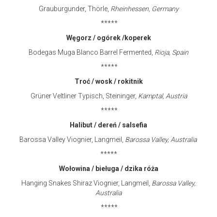
Grauburgunder, Thörle,
Rheinhessen, Germany
*****
Węgorz / ogórek /koperek
Bodegas Muga Blanco Barrel Fermented,
Rioja, Spain
*****
Troć / wosk / rokitnik
Grüner Veltliner Typisch, Steininger,
Kamptal, Austria
*****
Halibut / dereń / salsefia
Barossa Valley Viognier, Langmeil,
Barossa Valley, Australia
*****
Wołowina / bieługa / dzika róża
Hanging Snakes Shiraz Viognier, Langmeil,
Barossa Valley,
Australia
*****