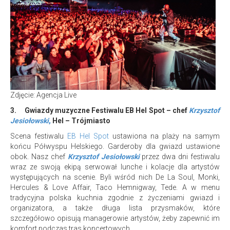
Zdjęcie: Agencja Live
3.
Gwiazdy muzyczne Festiwalu EB Hel Spot – chef
Krzysztof
Jesiołowski
,
Hel – Trójmiasto
Scena festiwalu
EB Hel Spot
ustawiona na plaży na samym
końcu Półwyspu Helskiego. Garderoby dla gwiazd ustawione
obok. Nasz chef
Krzysztof Jesiołowski
przez dwa dni festiwalu
wraz ze swoją ekipą serwował lunche i kolacje dla artystów
występujących na scenie. Byli wśród nich De La Soul, Monki,
Hercules & Love Affair, Taco Hemnigway, Tede. A w menu
tradycyjna polska kuchnia zgodnie z życzeniami gwiazd i
organizatora, a także długa lista przysmaków, które
szczegółowo opisują managerowie artystów, żeby zapewnić im
komfort podczas tras koncertowych.