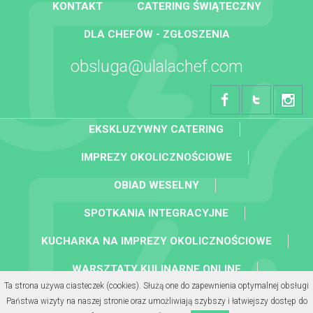
KONTAKT
CATERING ŚWIĄTECZNY
DLA CHEFÓW - ZGŁOSZENIA
obsluga@ulalachef.com
EKSKLUZYWNY CATERING
IMPREZY OKOLICZNOŚCIOWE
OBIAD WESELNY
SPOTKANIA INTEGRACYJNE
KUCHARKA NA IMPREZY OKOLICZNOŚCIOWE
WARSZTATY KULINARNE ONLINE
Ta strona używa ciasteczek (cookies). Służą one do zapewnienia optymalnej obsługi
KOLACJA BIZNESOWA
Państwa wizyty na naszej stronie oraz umożliwiają szybszy i łatwiejszy dostęp do