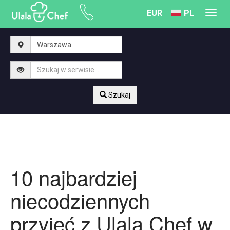
EUR
PL
Toggl
navig
Szukaj
10 najbardziej
niecodziennych
przyjęć z Ulala Chef w