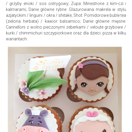
/ grzyby enoki / sos ostrygowy; Zupa: Minestrone z kim-czi i
kalmarami; Danie główne rybne: Glazurowana makrela w stylu
azjatyckim / linguini / okra / shitake; Shot: Pomidorowe buble tea
(zielona herbata) / kawior balsamico; Danie główne mięsne:
Cannelloni z wolno pieczonymi żeberkami / veloute grzybowe /
kurki / chimmichuri szczypiorkowe oraz dla dzieci: pizza w kilku
wariantach.