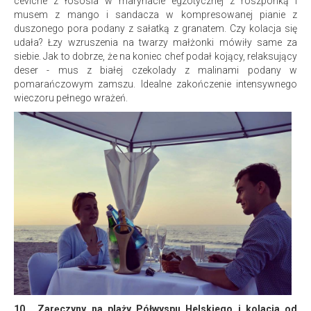
ceviche z łososia w marynacie egzotycznej z roszponką i
musem z mango i sandacza w kompresowanej pianie z
duszonego pora podany z sałatką z granatem. Czy kolacja się
udała? Łzy wzruszenia na twarzy małżonki mówiły same za
siebie. Jak to dobrze, że na koniec chef podał kojący, relaksujący
deser - mus z białej czekolady z malinami podany w
pomarańczowym zamszu. Idealne zakończenie intensywnego
wieczoru pełnego wrażeń.
10.
Zaręczyny na plaży Półwyspu Helskiego i kolacja od