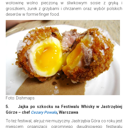
wołowinę wolno pieczoną w śliwkowym sosie z gryką i
groszkiem, żurek z grzybami i chrzanem oraz. wybór polskich
deserów w formie finger food.
Foto: Dishmaps
5.
Jajka po szkocku na Festiwalu Whisky w Jastrzębiej
Górze – chef
Cezary Powała
, Warszawa
To też festiwal, ale już nie muzyczny. Jastrzębia Góra co roku jest
miejscem organizacji ogromnego dwudniowego festiwalu