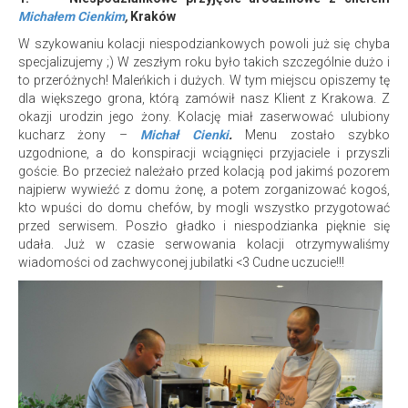
Michałem Cienkim
,
Kraków
W szykowaniu kolacji niespodziankowych powoli już się chyba
specjalizujemy ;) W zeszłym roku było takich szczególnie dużo i
to przeróżnych! Maleńkich i dużych. W tym miejscu opiszemy tę
dla większego grona, którą zamówił nasz Klient z Krakowa. Z
okazji urodzin jego żony. Kolację miał zaserwować ulubiony
kucharz żony –
Michał Cienki
.
Menu zostało szybko
uzgodnione, a do konspiracji wciągnięci przyjaciele i przyszli
goście. Bo przecież należało przed kolacją pod jakimś pozorem
najpierw wywieźć z domu żonę, a potem zorganizować kogoś,
kto wpuści do domu chefów, by mogli wszystko przygotować
przed serwisem. Poszło gładko i niespodzianka pięknie się
udała. Już w czasie serwowania kolacji otrzymywaliśmy
wiadomości od zachwyconej jubilatki <3 Cudne uczucie!!!