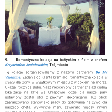
9.
Romantyczna kolacja na bałtyckim klifie – z chefem
Krzysztofem Jesiołowskim
, Trójmiasto
Tę kolację zorganizowaliśmy z naszym partnerem
Be My
Valentine
.
Zadanie od Klienta brzmiało: romantyczna kolacja
al
fresco
dla żony, w wyjątkowym miejscu z widokiem na morze.
Okazja: rocznica ślubu. Nasz nieoceniony partner znalazł cudną
lokalizację na klifie we Chłapowie, gdzie dla naszej pary
ustawiony został stół z pięknymi dekoracjami. Tuż obok
zaaranżowano stanowisko pracy do gotowania na żywo dla
naszego chefa. Wykwintne menu zawierało między innymi