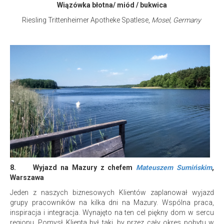
Wiązówka błotna/ miód / bukwica
Riesling Trittenheimer Apotheke Spatlese,
Mosel, Germany
8.
Wyjazd na Mazury z chefem
Mateuszem Sumińskim
,
Warszawa
Jeden z naszych biznesowych Klientów zaplanował wyjazd
grupy pracowników na kilka dni na Mazury. Wspólna praca,
inspiracja i integracja. Wynajęto na ten cel piękny dom w sercu
regionu. Pomysł Klienta był taki, by przez cały okres pobytu w