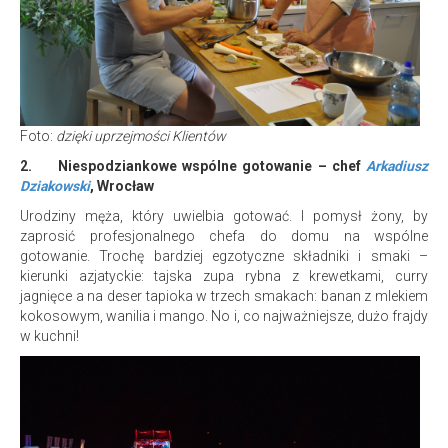
Foto:
dzięki uprzejmości Klientów
2.
Niespodziankowe wspólne gotowanie – chef
Arkadiusz
Dziakowski
, Wrocław
Urodziny męża, który uwielbia gotować. I pomysł żony, by
zaprosić profesjonalnego chefa do domu na wspólne
gotowanie. Trochę bardziej egzotyczne składniki i smaki –
kierunki azjatyckie: tajska zupa rybna z krewetkami, curry
jagnięce a na deser tapioka w trzech smakach: banan z mlekiem
kokosowym, wanilia i mango. No i, co najważniejsze, dużo frajdy
w kuchni!