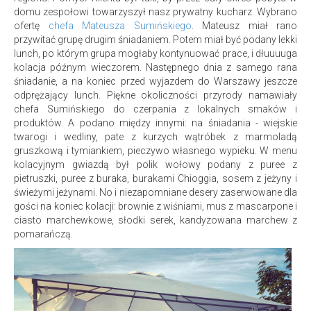
domu zespołowi towarzyszył nasz prywatny kucharz. Wybrano
ofertę
chefa Mateusza Sumińskiego
. Mateusz miał rano
przywitać grupę drugim śniadaniem. Potem miał być podany lekki
lunch, po którym grupa mogłaby kontynuować prace, i dłuuuuga
kolacja późnym wieczorem. Następnego dnia z samego rana
śniadanie, a na koniec przed wyjazdem do Warszawy jeszcze
odprężający lunch. Piękne okoliczności przyrody namawiały
chefa Sumińskiego do czerpania z lokalnych smaków i
produktów. A podano między innymi: na śniadania - wiejskie
twarogi i wedliny, pate z kurzych wątróbek z marmoladą
gruszkową i tymiankiem, pieczywo własnego wypieku. W menu
kolacyjnym gwiazdą był polik wołowy podany z puree z
pietruszki, puree z buraka, burakami Chioggia, sosem z jeżyny i
świeżymi jeżynami. No i niezapomniane desery zaserwowane dla
gości na koniec kolacji: brownie z wiśniami, mus z mascarpone i
ciasto marchewkowe, słodki serek, kandyzowana marchew z
pomarańczą.