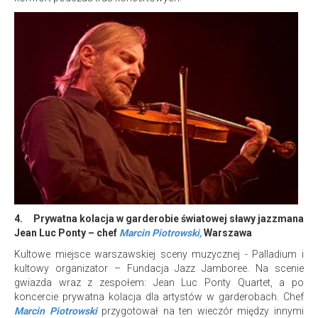
4.
Prywatna kolacja w garderobie światowej sławy jazzmana
Jean Luc Ponty – chef
Marcin Piotrowski,
Warszawa
Kultowe miejsce warszawskiej sceny muzycznej - Palladium i
kultowy organizator – Fundacja Jazz Jamboree. Na scenie
gwiazda wraz z zespołem: Jean Luc Ponty Quartet, a po
koncercie prywatna kolacja dla artystów w garderobach. Chef
Marcin Piotrowski
przygotował na ten wieczór między innymi