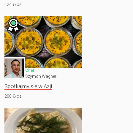
124 €/os.
Chef
Szymon Wagner
Spotkajmy się w Azji
200 €/os.