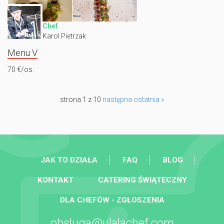
Chef
Karol Pietrzak
Menu V
70 €/os.
strona 1 z 10
następna
ostatnia »
JAK TO DZIAŁA
FAQ
BLOG
KONTAKT
CATERING ŚWIĄTECZNY
DLA CHEFÓW - ZGŁOSZENIA
obsluga@ulalachef.com