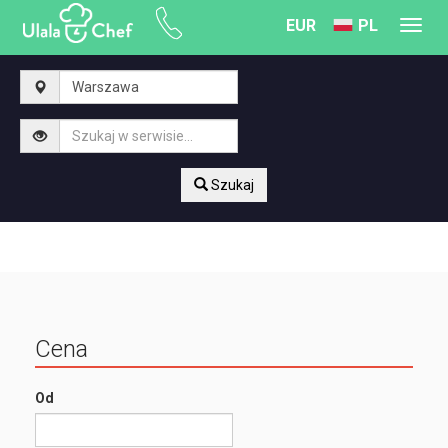
EUR
PL
Toggl
navig
Szukaj
Cena
Od