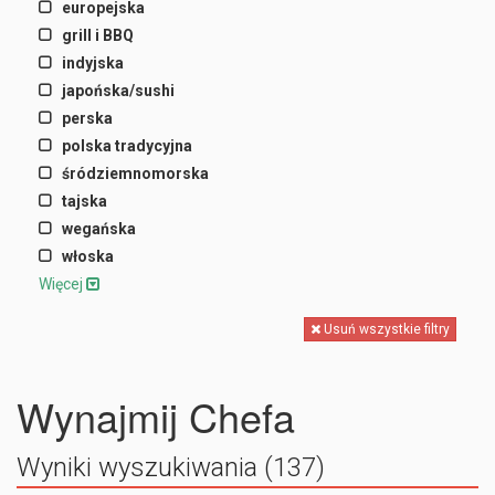
europejska
grill i BBQ
indyjska
japońska/sushi
perska
polska tradycyjna
śródziemnomorska
tajska
wegańska
włoska
Więcej
Usuń wszystkie filtry
Wynajmij Chefa
Wyniki wyszukiwania (137)