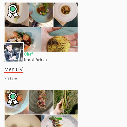
Chef
Karol Pietrzak
Menu IV
70 €/os.