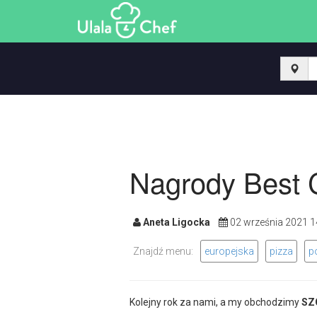
Nagrody Best 
Aneta Ligocka
02 września 2021
Znajdź menu:
europejska
pizza
p
Kolejny rok za nami, a my obchodzimy
SZ