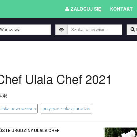
ZALOGUJ SIĘ
KONTAKT
Chef Ulala Chef 2021
 14:46
olska nowoczesna
przyjęcie z okazji urodzin
ÓSTE URODZINY ULALA CHEF!