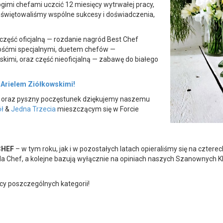
ogimi chefami uczcić 12 miesięcy wytrwałej pracy,
 i świętowaliśmy wspólne sukcesy i doświadczenia,
część oficjalną — rozdanie nagród Best Chef
śćmi specjalnymi, duetem chefów —
skimi, oraz część nieoficjalną — zabawę do białego
 Arielem Ziółkowskimi!
ni oraz pyszny poczęstunek dziękujemy naszemu
ół
&
Jedna Trzecia
mieszczącym się w Forcie
CHEF
– w tym roku, jak i w pozostałych latach opieraliśmy się na czterec
a Chef, a kolejne bazują wyłącznie na opiniach naszych Szanownych Kl
cy poszczególnych kategorii!