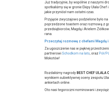
Już tradycyjnie, by wspólnie z naszymi dr
spotkaliśmy się w gronie Ekipy Ulala Chef
jakie przyniósł nam ostatni czas.
Przyjęcie zwyczajowo podzielone było na 
poprzedzone toastem oraz rozmową z go
przedsiębiorców, Magdą i Arielem Ziółkow
rana.
Przeczytaj rozmowę z chefami Magdą i
Za ugoszczenie nas w pięknej przestrze
partnerowi
Schodkom na lato
, oraz
Pół/P
Mokotów!
Rozdaliśmy nagrody
BEST CHEF ULALA 
wynikiem subiektywnej oceny zespołu Ulal
ankietach online.
Oto nasi tegoroczni nominowani i zwycięz