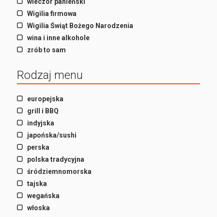
wieczór panieński
Wigilia firmowa
Wigilia Świąt Bożego Narodzenia
wina i inne alkohole
zrób to sam
Rodzaj menu
europejska
grill i BBQ
indyjska
japońska/sushi
perska
polska tradycyjna
śródziemnomorska
tajska
wegańska
włoska