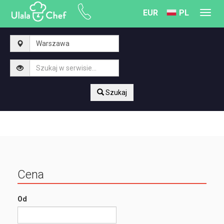
EUR
PL
Toggl
navig
Szukaj
Cena
Od