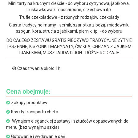
Mini tarty na kruchym cieście - do wyboru cytrynowa, jabłkowa,
truskawkowa z mascarpone, orzechowa itp.
Trufle czekoladowe - z różnych rodzajów czekolady
Ciasta tradycyjne mamy - sernik, szarlotka z bezą, miodownik,
szogun, kora, strucla z jabłkami, piernik itp. - do wyboru
DO CAŁEGO ZESTAWU GRATIS PIECZYWO TRADYCYJNE ŻYTNIE
I PSZENNE, KISZONKI I MARYNATY, ĆWIKŁA, CHRZAN Z JAJKIEM
I JABŁKIEM, MUSZTARDA DIJON - RÓŻNE RODZAJE
Czas trwania około 1h
Cena obejmuje:
Zakupy produktów
Koszty transportu chefa
Wynajem eleganckiej zastawy i sztućców dopasowanych do
menu (bez wynajmu szkła)
Gotowanie i wydawanie dań