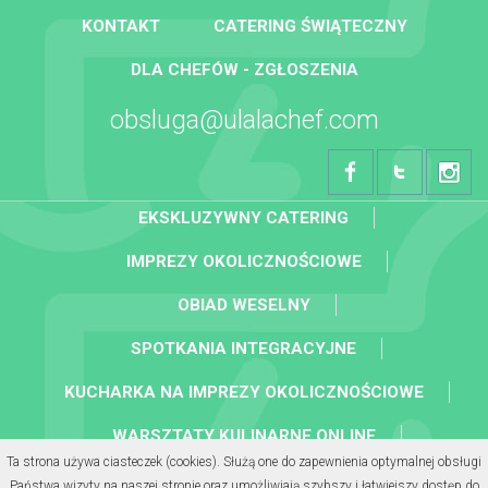
KONTAKT
CATERING ŚWIĄTECZNY
DLA CHEFÓW - ZGŁOSZENIA
obsluga@ulalachef.com
EKSKLUZYWNY CATERING
IMPREZY OKOLICZNOŚCIOWE
OBIAD WESELNY
SPOTKANIA INTEGRACYJNE
KUCHARKA NA IMPREZY OKOLICZNOŚCIOWE
WARSZTATY KULINARNE ONLINE
Ta strona używa ciasteczek (cookies). Służą one do zapewnienia optymalnej obsługi
KOLACJA BIZNESOWA
Państwa wizyty na naszej stronie oraz umożliwiają szybszy i łatwiejszy dostęp do