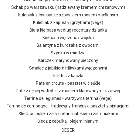
Schab po warszawsku (nadziewany kremem chrzanowym)
Kulebiak z łososia ze szpinakiem i sosem maślanym
Kulebiak z kapustą i grzybami (vege)
Biała kiełbasa według receptury dziadka
Kiełbasa wędzona swojska
Galantyna z kurczaka z owocami
Szynka w miodzie
Karczek marynowany pieczony
Smalec z jabłkiem i śliwkami wędzonymi
Rilletes z kaczki
Pate en croute - pasztet w cieśćie
Pate z gęsiej wątróbki z masłem klarowanym i szałwią
Terrine de legumes - warzywna terrina (vege)
Terrine de campagne - tradycyjny francuski pasztet z pistacjami
Śledż po polsku ze śmietaną jabłkiem i ziemniakami
Śledź z cebulką i olejem lnianym
DESER