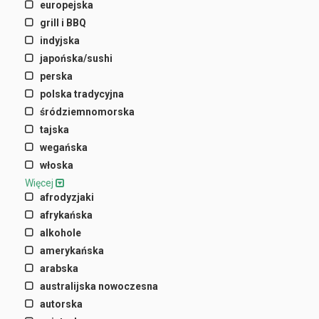
europejska
grill i BBQ
indyjska
japońska/sushi
perska
polska tradycyjna
śródziemnomorska
tajska
wegańska
włoska
Więcej
afrodyzjaki
afrykańska
alkohole
amerykańska
arabska
australijska nowoczesna
autorska