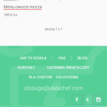
Menu owoce morza
189 €/os.
strona 1 z 1
JAK TO DZIAŁA
FAQ
BLOG
KONTAKT
CATERING ŚWIĄTECZNY
DLA CHEFÓW - ZGŁOSZENIA
obsluga@ulalachef.com