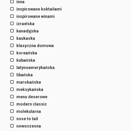
inna
inspirowane koktailami
inspirowane winami
izraelska
kanadyjska
kaukaska
klasyczna domowa
koreańska
kubańska
latynoamerykańska
libańska
marokańska
meksykańska
menu deserowe
modern classic
molekularna
nose to tail
nowoczesna