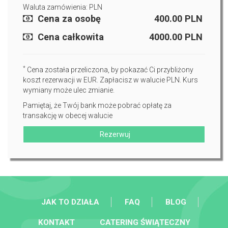
Waluta zamówienia: PLN
Cena za osobę
400.00
PLN
Cena całkowita
4000.00
PLN
*
Cena została przeliczona, by pokazać Ci przybliżony
koszt rezerwacji w EUR. Zapłacisz w walucie PLN. Kurs
wymiany może ulec zmianie.
Pamiętaj, że Twój bank może pobrać opłatę za
transakcję w obecej walucie
Rezerwuj
JAK TO DZIAŁA
FAQ
BLOG
KONTAKT
CATERING ŚWIĄTECZNY