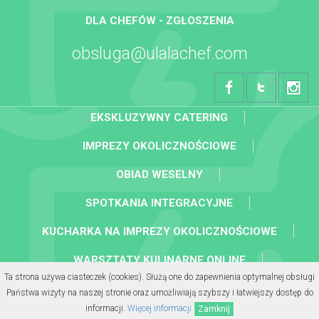
DLA CHEFÓW - ZGŁOSZENIA
obsluga@ulalachef.com
EKSKLUZYWNY CATERING
IMPREZY OKOLICZNOŚCIOWE
OBIAD WESELNY
SPOTKANIA INTEGRACYJNE
KUCHARKA NA IMPREZY OKOLICZNOŚCIOWE
WARSZTATY KULINARNE ONLINE
Ta strona używa ciasteczek (cookies). Służą one do zapewnienia optymalnej obsługi
KOLACJA BIZNESOWA
Państwa wizyty na naszej stronie oraz umożliwiają szybszy i łatwiejszy dostęp do
informacji.
Więcej informacji
Zamknij