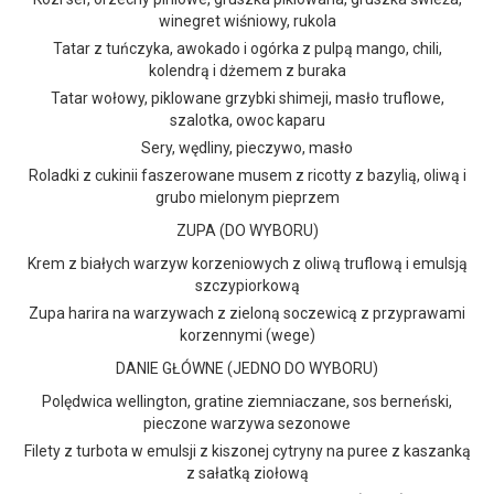
winegret wiśniowy, rukola
Tatar z tuńczyka, awokado i ogórka z pulpą mango, chili,
kolendrą i dżemem z buraka
Tatar wołowy, piklowane grzybki shimeji, masło truflowe,
szalotka, owoc kaparu
Sery, wędliny, pieczywo, masło
Roladki z cukinii faszerowane musem z ricotty z bazylią, oliwą i
grubo mielonym pieprzem
ZUPA (DO WYBORU)
Krem z białych warzyw korzeniowych z oliwą truflową i emulsją
szczypiorkową
Zupa harira na warzywach z zieloną soczewicą z przyprawami
korzennymi (wege)
DANIE GŁÓWNE (JEDNO DO WYBORU)
Polędwica wellington, gratine ziemniaczane, sos berneński,
pieczone warzywa sezonowe
Filety z turbota w emulsji z kiszonej cytryny na puree z kaszanką
z sałatką ziołową