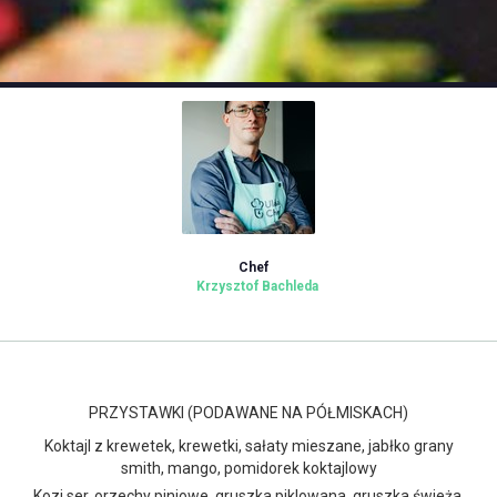
Chef
Krzysztof Bachleda
PRZYSTAWKI (PODAWANE NA PÓŁMISKACH)
Koktajl z krewetek, krewetki, sałaty mieszane, jabłko grany
smith, mango, pomidorek koktajlowy
Kozi ser, orzechy piniowe, gruszka piklowana, gruszka świeża,