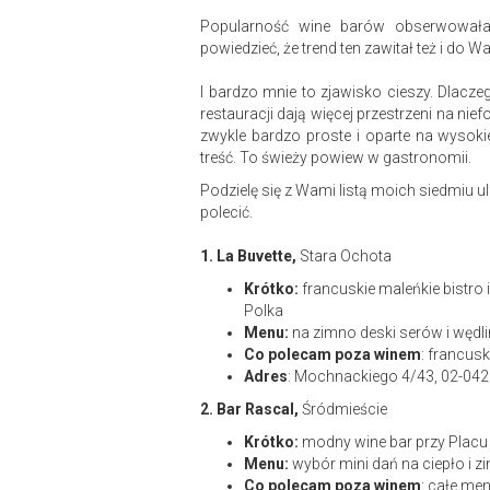
Popularność wine barów obserwowałam
powiedzieć, że trend ten zawitał też i do W
I bardzo mnie to zjawisko cieszy. Dlacze
restauracji dają więcej przestrzeni na nie
zwykle bardzo proste i oparte na wysoki
treść. To świeży powiew w gastronomii.
Podzielę się z Wami listą moich siedmiu 
polecić.
1. La Buvette,
Stara Ochota
Krótko:
francuskie maleńkie bistro i
Polka
Menu:
na zimno deski serów i wędlin,
Co polecam poza winem
: francusk
Adres
: Mochnackiego 4/43, 02-042
2. Bar Rascal,
Śródmieście
Krótko:
modny wine bar przy Placu T
Menu:
wybór mini dań na ciepło i 
Co polecam poza winem
: całe me