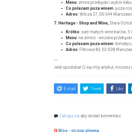
Menu
: zimne przekąski i wybór ki
Co polecam poza winem
: poza ro
Adres:
Wilcza 27, 00-544 Warszaw
7. Heritage - Shop and Wine,
Stara Ochota
Krótko:
sieć małych wine barów, 5 
Menu
: na zimno - włoskie przekąski
Co polecam poza winem
: klimaty
Adres:
Filtrowa 83, 02-028 Warsza
__
Jeśli spodobał Ci się mój artykuł, możesz
E-mail
Tweet
Like
Zaloguj się
aby dodać komentarz
Blog - strona główna