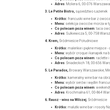
Adres
: Moliera 6, 00-076 Warszawa
3. Le Petite Bistro,
sąsiedztwo Łazienek
Krótko:
francuski wine bar z owoc
Menu:
selekcja owoców morza w ty
Co polecam poza winem
: taca o
Adres
: Sulkiewicza 5, 00-758 War
4. Krem,
Śródmieście Południowe
Krótko:
maleńkie i piękne miejsce - 
Menu:
wybór croque i kanapek na ba
Co polecam poza winem
: raclette 
Adres
: Śniadeckich 18, 00-656 Wa
5. Le Paradox,
Browary Warszawskie, Mi
Krótko:
kameralny wine bar na obr
Menu:
wybór serów i wędlin francusk
Co polecam poza winem
: weekend
Adres
: Krochmalna 61, 00-864 Wa
6.
Rausz - wino na Wilczej
, Śródmieście
Krótko:
malutki
wine bar i rosoły N