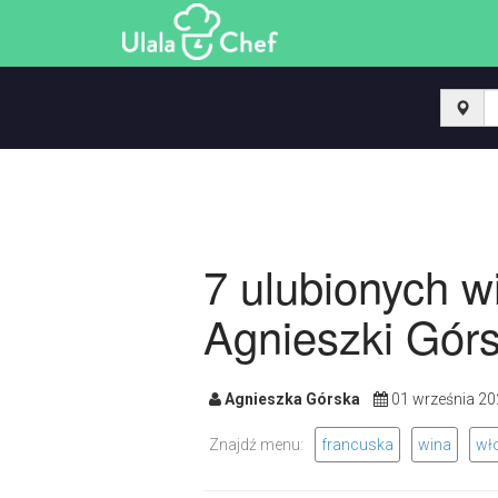
7 ulubionych 
Agnieszki Górs
Agnieszka Górska
01 września 
Znajdź menu:
francuska
wina
wł