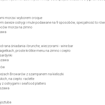
ami morza i wyborem croque
m świeże ostrygi i mule podawane na 9 sposobów, specjalność to rów
woców morza na zimno
szawa
od rana śniadania i brunche, wieczorami - wine bar
gietkach, proste krótkie menu na zimno i ciepło
i sardynki
rszawa
rów
zeżach Browarów z szampanem na kieliszki
ich, na ciepło: raclette
y z ostrygami i seafood platters
rszawa
ajsztuba