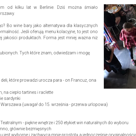
 od kilku lat w Berlinie. Dziś można śmiało
arszawy.
go? Bo wine bary jako alternatywa dla klasycznych
formalność. Jeśli oferują menu kolacyjne, to jest ono
ej jakości produktach. Forma jest mniej ważna niż
ulubionych. Tych które znam, odwiedzam i mogę
 deli, które prowadzi urocza para - on Francuz, ona
 na ciepło tartines i raclette
ie sardynki
 Warszawa (uwaga! do 15. września - przerwa urlopowa)
eatralnym - piękne wnętrze i 250 etykiet win naturalnych do wyboru
zimno, głównie bezmięsnych
nu jest wyborne i zachwyca mnie prostotą a jednocześnie oryginalności