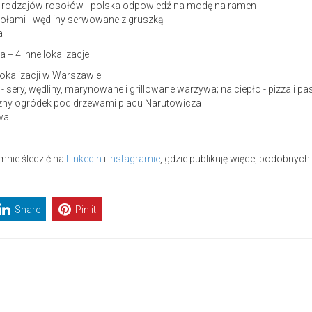
lku rodzajów rosołów - polska odpowiedź na modę na ramen
sołami - wędliny serwowane z gruszką
a
 + 4 inne lokalizacje
lokalizacji w Warszawie
 - sery, wędliny, marynowane i grillowane warzywa; na ciepło - pizza i pa
czny ogródek pod drzewami placu Narutowicza
wa
 mnie śledzić na
LinkedIn
i
Instagramie
, gdzie publikuję więcej podobnych 
Share
Pin it