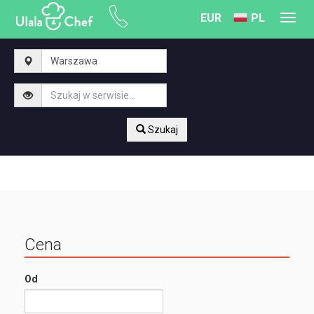
EUR
PL
Toggl
navig
Szukaj
Cena
Od