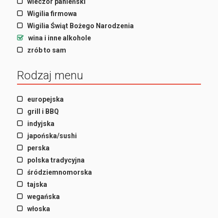
wieczór panieński
Wigilia firmowa
Wigilia Świąt Bożego Narodzenia
wina i inne alkohole
zrób to sam
Rodzaj menu
europejska
grill i BBQ
indyjska
japońska/sushi
perska
polska tradycyjna
śródziemnomorska
tajska
wegańska
włoska