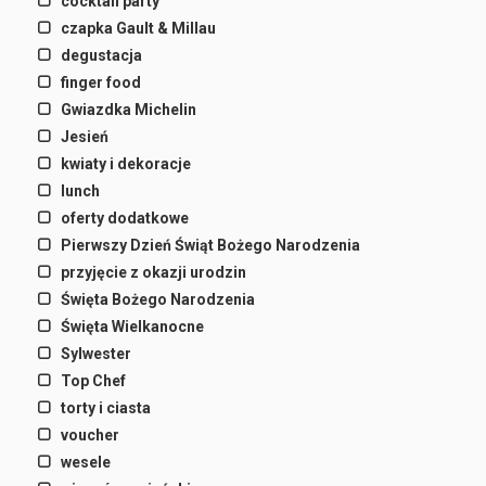
cocktail party
czapka Gault & Millau
degustacja
finger food
Gwiazdka Michelin
Jesień
kwiaty i dekoracje
lunch
oferty dodatkowe
Pierwszy Dzień Świąt Bożego Narodzenia
przyjęcie z okazji urodzin
Święta Bożego Narodzenia
Święta Wielkanocne
Sylwester
Top Chef
torty i ciasta
voucher
wesele