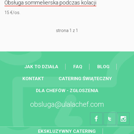
Obsługa sommelierska podczas kolacji
15 €/os.
strona 1 z 1
JAK TO DZIAŁA
FAQ
BLOG
KONTAKT
CATERING ŚWIĄTECZNY
DLA CHEFÓW - ZGŁOSZENIA
obsluga@ulalachef.com
EKSKLUZYWNY CATERING