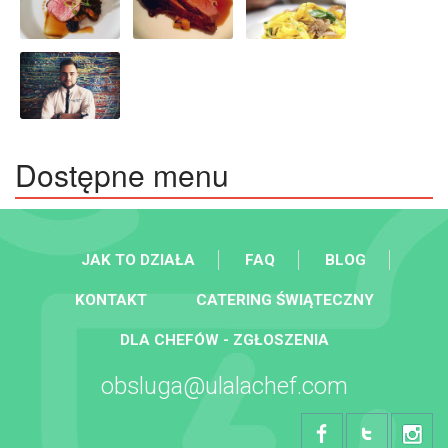
Dostępne menu
JAK TO DZIAŁA
FAQ
BLOG
KONTAKT
CATERING ŚWIĄTECZNY
DLA CHEFÓW - ZGŁOSZENIA
obsluga@ulalachef.com