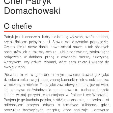
Chef
Patryk
Domachowski
O chefie
Patryk jest kucharzem, który nie boi się wyzwań, szefem kuchni,
rzemieślnikiem pełnym pasji. Stawia sobie wysoko poprzeczkę.
Często kreuje nowe dania, nowe smaki nawet z tak prostych
produktów jak burak czy cebula. Lubi nieoczywiste, zaskakujące
połączenia w daniach, pracę z owocami morza, dziczyzną,
warzywami czy dzikimi ziołami, które sam zbiera i włącza do
swojej kuchni.
Pierwsze kroki w gastronomicznym świecie stawiał już jako
dziecko u boku swojej babci, znanej kucharki, mistrza cukiernictwa
w rodzinnym mieście. Teraz jako zawodowy kucharz, już od wielu
lat, zdobywa doświadczenia na stanowisku kucharza i szefa
kuchni w najlepszych restauracjach w Polsce i we Włoszech.
Pasjonuje go kuchnia polska, śródziemnomorska, autorska. Jest
miłośnikiem starych książek o tematyce kulinarnej, gdzie
poszukuje tradycyjnych receptur, które analizuje i odtwarza