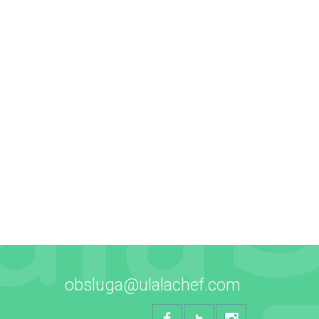
obsluga@ulalachef.com