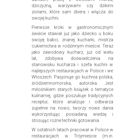
dziczyzną, warzywami czy dzikimi
ziołami, które sam zbiera i włącza do
swojej kuchni.
Pierwsze kroki w gastronomicznym
świecie stawiał już jako dziecko u boku
swojej babci, znanej kucharki, mistrza
cukiernictwa w rodzinnym mieście. Teraz
jako zawodowy kucharz, już od wielu
lat, zdobywa doświadczenia na
stanowisku kucharza i szefa kuchni w
najlepszych restauracjach w Polsce i we
Włoszech. Pasjonuje go kuchnia polska,
śródziemnomorska, autorska. Jest
miłośnikiem starych książek o tematyce
kulinarnej, gdzie poszukuje tradycyjnych
receptur, które analizuje i odtwarza
zupełnie na nowo, tworzy nowe dania
wykorzystując posiadaną wiedzę i
stosując rożne techniki gotowania.
W ostatnich latach pracował w Polsce w
restauracjach w Trójmieście (m.in.