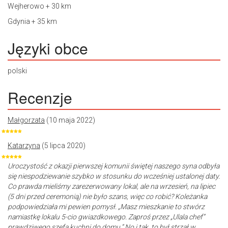
Wejherowo + 30 km
Gdynia + 35 km
Języki obce
polski
Recenzje
Małgorzata
(10 maja 2022)
Katarzyna
(5 lipca 2020)
Uroczystość z okazji pierwszej komunii świętej naszego syna odbyła
się niespodziewanie szybko w stosunku do wcześniej ustalonej daty.
Co prawda mieliśmy zarezerwowany lokal, ale na wrzesień, na lipiec
(5 dni przed ceremonią) nie było szans, więc co robić? Koleżanka
podpowiedziała mi pewien pomysł. „Masz mieszkanie to stwórz
namiastkę lokalu 5-cio gwiazdkowego. Zaproś przez „Ulala chef”
prawdziwego szefa kuchni do domu.” No i tak, to był strzał w