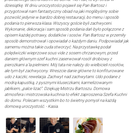
dziesiątkę. W dniu uroczystości pojawił się Pan Bartosz i
przygotował nam fantastyczny obiad na jaki moglibyśmy sobie
pozwolić jedynie w bardzo dobrej restauracji, bo menu i sposób
podania to pierwsza klasa. Wszyscy goście byli zachwyceni.
Wykonanie, dekoracja i sam sposób podania dań było połączone z
opisem każdej potrawy, dodatków i sosów. Pan Bartosz w przemiły
sposób demonstrował i opowiadał o każdym daniu. Podpowiadał jak
samemu można takie cuda stworzyć. Na przystawkę podał
polędwiczki wieprzowe sous vide z sosem chrzanowym, przed
daniem głównym szef kuchni zaserwował rosół drobiowy z
pierożkami a`la pielmieni. Mój tata nie należy do wielbicieli rosołów,
ale tym był zachwycony. Wreszcie danie główne to konfiturowane
udo z kaczki, rewelacja. Zachwyt nad zachwytami. Udo podane z
modrą kapustką, z pysznymi kluseczkami, karmelizowanym
jabłkiem, „palce lizać”. Dziękuję Mistrzu Bartoszu. Domowa
atmosfera i mistrzowska kuchnia to efekt zaproszenia Szefa Kuchni
do domu. Polecam wszystkim bo to świetny pomysł na każdą
domową uroczystość. - Kasia.