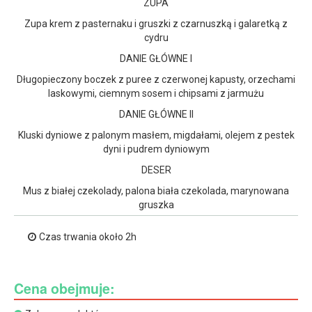
ZUPA
Zupa krem z pasternaku i gruszki z czarnuszką i galaretką z
cydru
DANIE GŁÓWNE I
Długopieczony boczek z puree z czerwonej kapusty, orzechami
laskowymi, ciemnym sosem i chipsami z jarmużu
DANIE GŁÓWNE II
Kluski dyniowe z palonym masłem, migdałami, olejem z pestek
dyni i pudrem dyniowym
DESER
Mus z białej czekolady, palona biała czekolada, marynowana
gruszka
Czas trwania około 2h
Cena obejmuje: