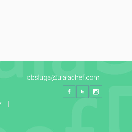
obsluga@ulalachef.com
E