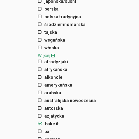
japońska/sushi
perska
polska tradycyjna
śródziemnomorska
tajska
wegańska
włoska
Więcej
afrodyzjaki
afrykańska
alkohole
amerykańska
arabska
australijska nowoczesna
autorska
azjatycka
bake it
bar