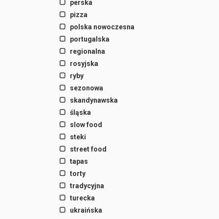
perska
pizza
polska nowoczesna
portugalska
regionalna
rosyjska
ryby
sezonowa
skandynawska
śląska
slow food
steki
street food
tapas
torty
tradycyjna
turecka
ukraińska