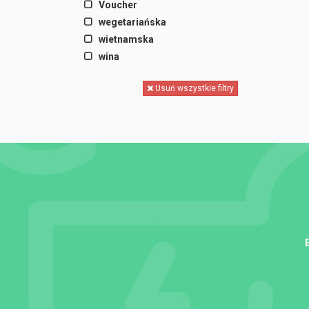
Voucher
wegetariańska
wietnamska
wina
Usuń wszystkie filtry