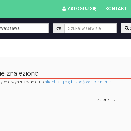
ZALOGUJ SIĘ
KONTAKT
ie znaleziono
yteria wyszukiwania lub
skontaktuj się bezpośrednio z nami}
.
strona 1 z 1