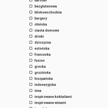
barman
bezglutenowa
bliskowschodnia
burgery
chińska
ciasta domowe
drinki
dziczyzna
estońska
francuska
fusion
grecka
gruzińska
hiszpańska
indonezyjska
inna
inspirowane koktailami
inspirowane winami