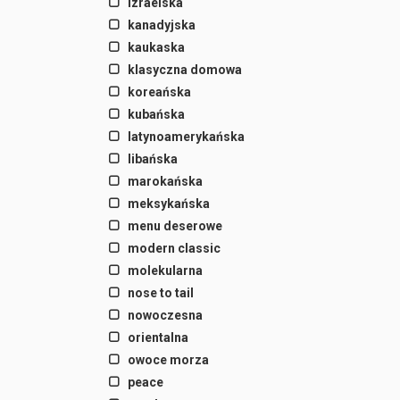
izraelska
kanadyjska
kaukaska
klasyczna domowa
koreańska
kubańska
latynoamerykańska
libańska
marokańska
meksykańska
menu deserowe
modern classic
molekularna
nose to tail
nowoczesna
orientalna
owoce morza
peace