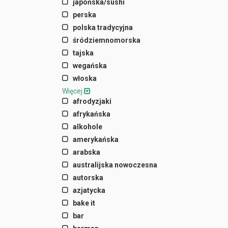
japońska/sushi
perska
polska tradycyjna
śródziemnomorska
tajska
wegańska
włoska
Więcej
afrodyzjaki
afrykańska
alkohole
amerykańska
arabska
australijska nowoczesna
autorska
azjatycka
bake it
bar