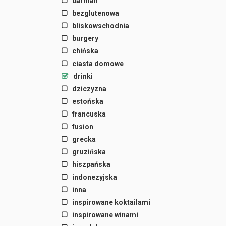
barman
bezglutenowa
bliskowschodnia
burgery
chińska
ciasta domowe
drinki
dziczyzna
estońska
francuska
fusion
grecka
gruzińska
hiszpańska
indonezyjska
inna
inspirowane koktailami
inspirowane winami