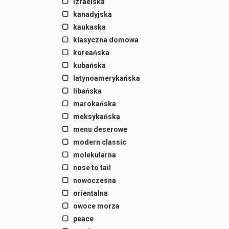
izraelska
kanadyjska
kaukaska
klasyczna domowa
koreańska
kubańska
latynoamerykańska
libańska
marokańska
meksykańska
menu deserowe
modern classic
molekularna
nose to tail
nowoczesna
orientalna
owoce morza
peace