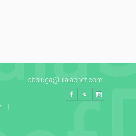
obsluga@ulalachef.com
E