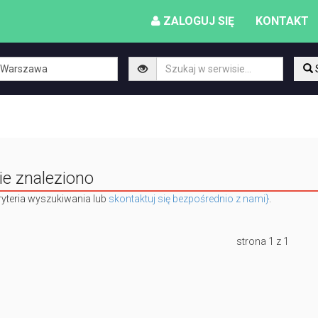
ZALOGUJ SIĘ
KONTAKT
ie znaleziono
yteria wyszukiwania lub
skontaktuj się bezpośrednio z nami}
.
strona 1 z 1