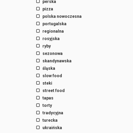
perska
pizza
polska nowoczesna
portugalska
regionalna
rosyjska
ryby
sezonowa
skandynawska
śląska
slow food
steki
street food
tapas
torty
tradycyjna
turecka
ukraińska