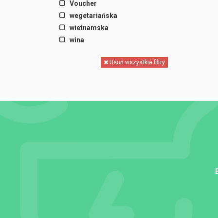
Voucher
wegetariańska
wietnamska
wina
Usuń wszystkie filtry