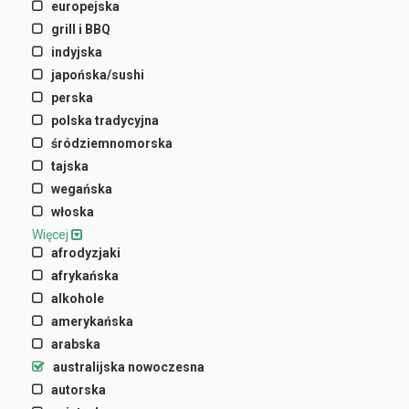
europejska
grill i BBQ
indyjska
japońska/sushi
perska
polska tradycyjna
śródziemnomorska
tajska
wegańska
włoska
Więcej
afrodyzjaki
afrykańska
alkohole
amerykańska
arabska
australijska nowoczesna
autorska