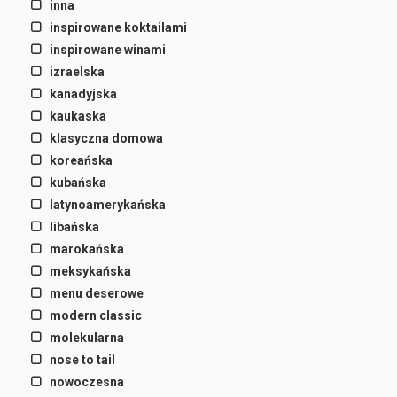
inna
inspirowane koktailami
inspirowane winami
izraelska
kanadyjska
kaukaska
klasyczna domowa
koreańska
kubańska
latynoamerykańska
libańska
marokańska
meksykańska
menu deserowe
modern classic
molekularna
nose to tail
nowoczesna