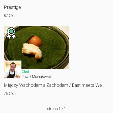
Prestige
87 €/os.
Chef
Paweł Michałowski
Między Wschodem a Zachodem / East meets West
76 €/os.
strona 1 z 1