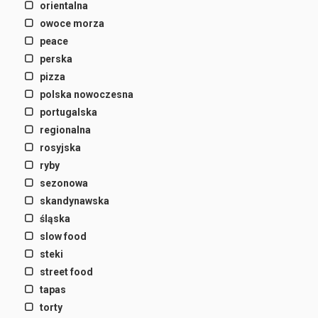
orientalna
owoce morza
peace
perska
pizza
polska nowoczesna
portugalska
regionalna
rosyjska
ryby
sezonowa
skandynawska
śląska
slow food
steki
street food
tapas
torty