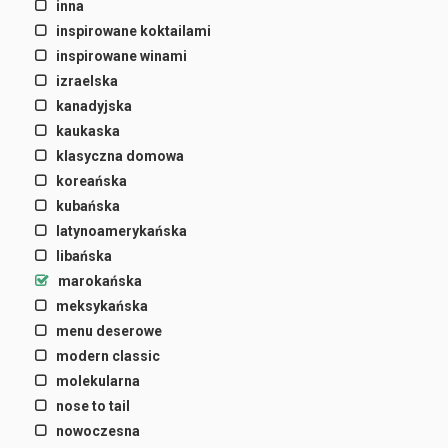
inna
inspirowane koktailami
inspirowane winami
izraelska
kanadyjska
kaukaska
klasyczna domowa
koreańska
kubańska
latynoamerykańska
libańska
marokańska
meksykańska
menu deserowe
modern classic
molekularna
nose to tail
nowoczesna