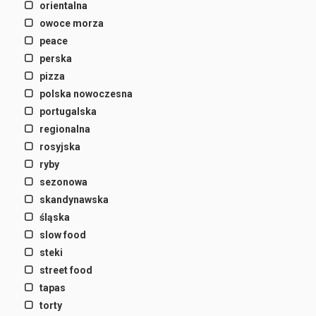
orientalna
owoce morza
peace
perska
pizza
polska nowoczesna
portugalska
regionalna
rosyjska
ryby
sezonowa
skandynawska
śląska
slow food
steki
street food
tapas
torty