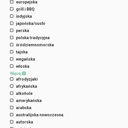
europejska
grill i BBQ
indyjska
japońska/sushi
perska
polska tradycyjna
śródziemnomorska
tajska
wegańska
włoska
Więcej
afrodyzjaki
afrykańska
alkohole
amerykańska
arabska
australijska nowoczesna
autorska