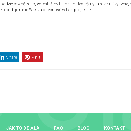
ziękować za to, że jesteśmy tu razem. Jesteśmy tu razem fizycznie, a 
rdzo buduje mnie Wasza obecność w tym projekcie.
Share
Pin it
JAK TO DZIAŁA
FAQ
BLOG
KONTAKT