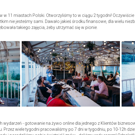
 11 miastach Polski. Otworzyliśmy to w ciągu 2 tygodni! Oczywiście ni
tkim nie jesteśmy sami. Dawało jakieś środku finansowe, dla wielu nie
bowała takiego zajęcia, żeby utrzymać się w pionie.
 wydarzeń - gotowanie na żywo online dla jednego z Klientów biznesow
 Przez wiele tygodni pracowaliśmy po 7 dni w tygodniu, po 10-12h dzien