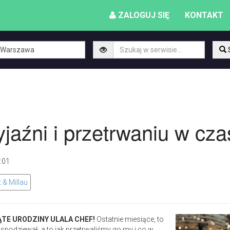
ZALOGUJ SIĘ
KONTAKT
yjaźni i przetrwaniu w c
17:01
 & Millau
ĄTE URODZINY ULALA CHEF!
Ostatnie miesiące, to
 spodziewał, a to jak przetrwaliśmy go my i co w