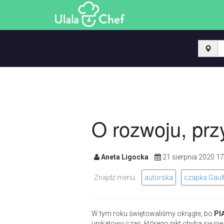
O rozwoju, prz
Aneta Ligocka
21 sierpnia 2020 
Znajdź menu:
autorska
czapka Gault
W tym roku świętowaliśmy okrągłe, bo
PI
unikatowy czas, którego nikt chyba się nie