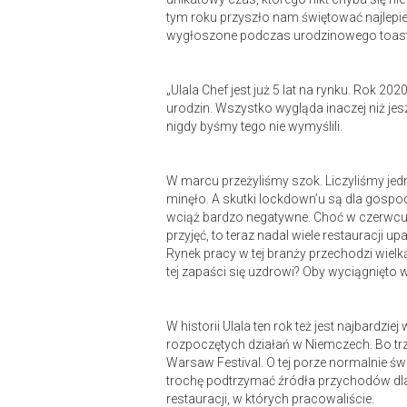
tym roku przyszło nam świętować najlepi
wygłoszone podczas urodzinowego toast
„Ulala Chef jest już 5 lat na rynku. Rok 
urodzin. Wszystko wygląda inaczej niż jes
nigdy byśmy tego nie wymyślili.
W marcu przeżyliśmy szok. Liczyliśmy jedna
minęło. A skutki lockdown’u są dla gospo
wciąż bardzo negatywne. Choć w czerwcu
przyjęć, to teraz nadal wiele restauracji 
Rynek pracy w tej branży przechodzi wielką
tej zapaści się uzdrowi? Oby wyciągnięto w
W historii Ulala ten rok też jest najbard
rozpoczętych działań w Niemczech. Bo trze
Warsaw Festival. O tej porze normalnie ś
trochę podtrzymać źródła przychodów dla 
restauracji, w których pracowaliście.