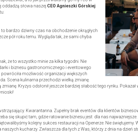
ej oddadzą słowa naszej
CEO Agnieszki Górskiej
u:
2020 to bardzo dziwny czas na obchodzenie okrągłych
zcze pół roku temu. Wygląda tak, że sami chyba
k, że to wszystko minie za kilka tygodni. Nie
darki i biznesu gastronomicznego i eventowego
 powróciła możliwość organizacji większych
upada. Scena kulinarna przechodzi wielką zmianę.
 zmianę. Kryzys odsłonił jeszcze bardziej słabość tego rynku. Pokazał w
nioski!
ziej wstrząsający. Kwarantanna. Zupełny brak eventów dla klientów bizn
ba się skupić tam, gdzie ratowanie biznesu jest dla nas najważniejsze
więtowalibyśmy kolejny sukces restauracji na Openerze. Nie świętujemy.
naszych kucharzy. Zwłaszcza dla tych z Was, którzy z dnia na dzień str