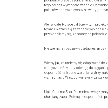
podbudowujące psychicznie. Bo daliśmy rad
tego od nas wymagało zadanie. Ogromne wsp
pakietów spożywczych w niewiarygodnym 
Ale i w całej Polsce byliście w tym proj
temat. Okazało się ze zadanie wykonaliście
przekonaliśmy się, że mamy na pokładzie n
Nie wiemy, jak będzie wyglądać jesień cz
Wiemy już, że umiemy się adaptować do zm
elastyczność. Mamy odwagę do sięgania 
odporność na trudne warunki i wytrzymałoś
wzmacniać u Was, bo wierzymy, że są kl
Ulala Chef ma 5 lat. Dla mnie to wciąż mał
słomiany zapal. Potencjał odporności i pr