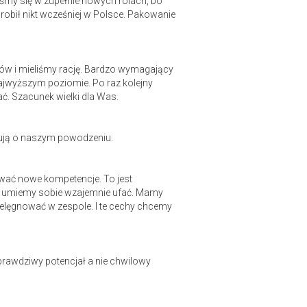
iśmy się w zupełnie nowych rolach, bo
robił nikt wcześniej w Polsce. Pakowanie
etów i mieliśmy rację. Bardzo wymagający
 najwyższym poziomie. Po raz kolejny
ać. Szacunek wielki dla Was.
ydują o naszym powodzeniu.
ywać nowe kompetencje. To jest
i umiemy sobie wzajemnie ufać. Mamy
pielęgnować w zespole. I te cechy chcemy
a prawdziwy potencjał a nie chwilowy