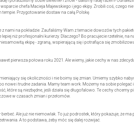
ę i poradziliśmy sobie świetnie! I znów - daliśmy radę razem! Odnaleźl
arcie chefa Macieja Majewskiego i jego ekipy. Zrobili coś, czego nie 
tempie. Przygotowanie dostaw na całą Polskę.
ekcie z nami na pokładzie. Zaufaliśmy Wam z temacie dowozów tych paki
 lepiej niż profesjonalni kurierzy. Dlaczego? Bo pracujecie rzetelnie, na
iesamowitą ekipę - zgraną, wspierającą się i potrafiąca się zmobilizow
y nawet pierwsza połowa roku 2021. Ale wiemy, jakie cechy w nas zdec
ieniający się okoliczności i nie boimy się zmian. Umiemy szybko nab
po nowe i trudne zadania. Mamy team work. Możemy na sobie polegać 
ć, które są niezbędne, jeśli działa się długofalowo. Te cechy chcemy 
uczowe w czasach zmian i przełomów.
y berbeć. Ale już nie niemowlak. To już podrostek, który pokazuje, że m
zetrwania. A to podstawa, żeby móc się dalej rozwijać.