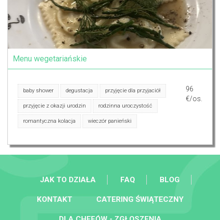
Menu wegetariańskie
96
baby shower
degustacja
przyjęcie dla przyjaciół
€/os.
przyjęcie z okazji urodzin
rodzinna uroczystość
romantyczna kolacja
wieczór panieński
JAK TO DZIAŁA
FAQ
BLOG
KONTAKT
CATERING ŚWIĄTECZNY
DLA CHEFÓW - ZGŁOSZENIA