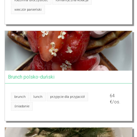
rodzinna uroczystość
romantyczna kolacja
wieczór panieński
Brunch polsko-duński
64
brunch
lunch
przyjęcie dla przyjaciół
€/os.
śniadanie