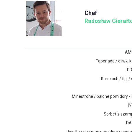
Chef
Radosław Gierałt
AM
Tapenada / oliwki k
P
Karczoch / figi 
Minestrone / palone pomidory / 
I
Sorbet z szamp
DA
Risotto / suszone pomidory / pesto b