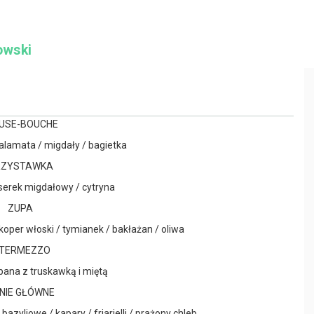
owski
USE-BOUCHE
alamata / migdały / bagietka
RZYSTAWKA
/ serek migdałowy / cytryna
ZUPA
koper włoski / tymianek / bakłażan / oliwa
NTERMEZZO
ana z truskawką i miętą
NIE GŁÓWNE
azyliowe / kapary / friarielli / prażony chleb