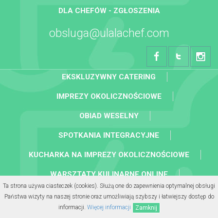
DLA CHEFÓW - ZGŁOSZENIA
obsluga@ulalachef.com
EKSKLUZYWNY CATERING
IMPREZY OKOLICZNOŚCIOWE
OBIAD WESELNY
SPOTKANIA INTEGRACYJNE
KUCHARKA NA IMPREZY OKOLICZNOŚCIOWE
WARSZTATY KULINARNE ONLINE
Ta strona używa ciasteczek (cookies). Służą one do zapewnienia optymalnej obsługi
KOLACJA BIZNESOWA
Państwa wizyty na naszej stronie oraz umożliwiają szybszy i łatwiejszy dostęp do
informacji.
Więcej informacji
Zamknij