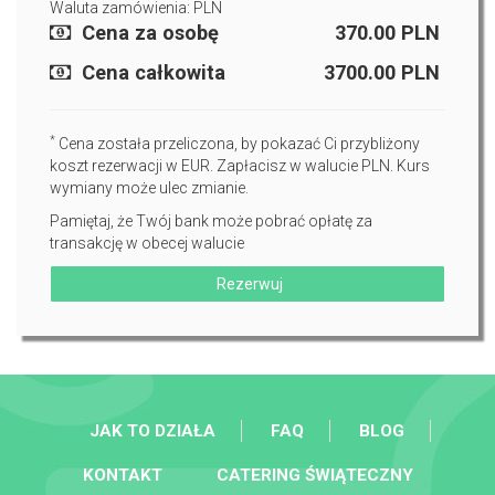
Waluta zamówienia: PLN
Cena za osobę
370.00
PLN
Cena całkowita
3700.00
PLN
*
Cena została przeliczona, by pokazać Ci przybliżony
koszt rezerwacji w EUR. Zapłacisz w walucie PLN. Kurs
wymiany może ulec zmianie.
Pamiętaj, że Twój bank może pobrać opłatę za
transakcję w obecej walucie
Rezerwuj
JAK TO DZIAŁA
FAQ
BLOG
KONTAKT
CATERING ŚWIĄTECZNY