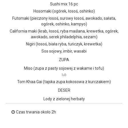
Sushi mix 16 pc
Hosomaki (ogórek, łosoś, oshinko)
Futomaki (pieczony łosoś, surowy łosoś, awokado, sałata,
ogórek, oshinko, kampyo)
California maki (krab, łosoś, ryba maślana, krewetka, ogórek,
awokado, serek philadelphia, sezam)
Nigiri (łosoś, biała ryba, tuńczyk, krewetka)
Sos sojowy, imbir, wasabi
ZUPA
Miso (zupa z pasty sojowej z wakame i tofu)
lub
Tom Khaa Gai (tajska zupa kokosowa z kurczakiem)
DESER
Lody z zielonej herbaty
Czas trwania około 2h