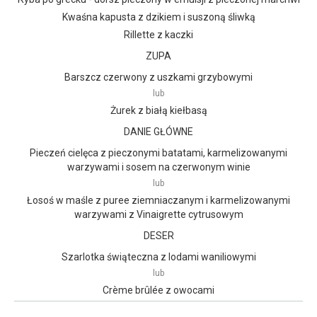
Kwaśna kapusta z dzikiem i suszoną śliwką
Rillette z kaczki
ZUPA
Barszcz czerwony z uszkami grzybowymi
lub
Żurek z białą kiełbasą
DANIE GŁÓWNE
Pieczeń cielęca z pieczonymi batatami, karmelizowanymi
warzywami i sosem na czerwonym winie
lub
Łosoś w maśle z puree ziemniaczanym i karmelizowanymi
warzywami z Vinaigrette cytrusowym
DESER
Szarlotka świąteczna z lodami waniliowymi
lub
Crème brûlée z owocami