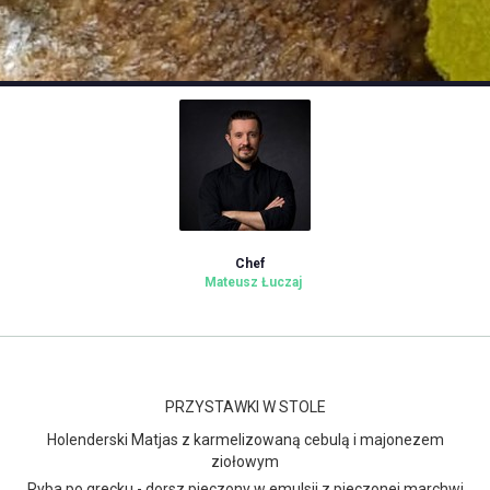
Chef
Mateusz Łuczaj
PRZYSTAWKI W STOLE
Holenderski Matjas z karmelizowaną cebulą i majonezem
ziołowym
Ryba po grecku - dorsz pieczony w emulsji z pieczonej marchwi