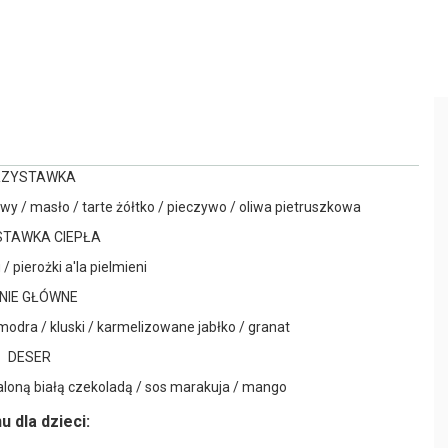
RZYSTAWKA
y / masło / tarte żółtko / pieczywo / oliwa pietruszkowa
TAWKA CIEPŁA
/ pierożki a'la pielmieni
NIE GŁÓWNE
modra / kluski / karmelizowane jabłko / granat
DESER
aloną białą czekoladą / sos marakuja / mango
 dla dzieci: