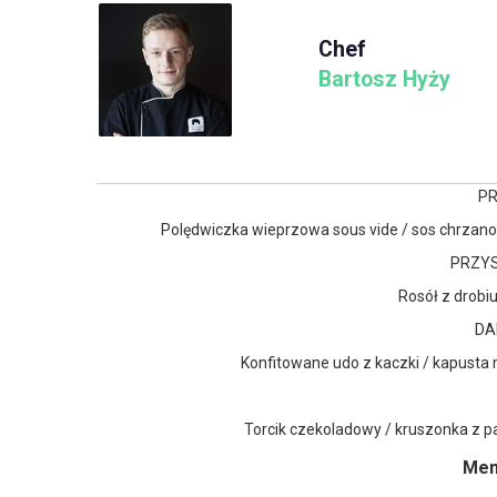
Chef
Bartosz Hyży
P
Polędwiczka wieprzowa sous vide / sos chrzanow
PRZYS
Rosół z drobiu 
DA
Konfitowane udo z kaczki / kapusta 
Torcik czekoladowy / kruszonka z p
Menu