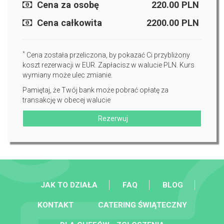
Cena za osobę
220.00
PLN
Cena całkowita
2200.00
PLN
*
Cena została przeliczona, by pokazać Ci przybliżony
koszt rezerwacji w EUR. Zapłacisz w walucie PLN. Kurs
wymiany może ulec zmianie.
Pamiętaj, że Twój bank może pobrać opłatę za
transakcję w obecej walucie
Rezerwuj
JAK TO DZIAŁA
FAQ
BLOG
KONTAKT
CATERING ŚWIĄTECZNY