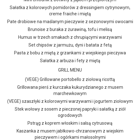
Sałatka z kolorowych pomidorów z dressingiem cytrynowym,
creme fraiche i miętą
Pate drobiowe na maślanym pieczywie z sezonowymi owocami
Brunoise z buraka z żurawiną, tofu i melisą
Humus w trzech smakach z chrupiącymi warzywami
Set chipsów z jarmużu, dyni i batata z fetą
Pasta z bobu z miętą z grzankami z wiejskiego pieczywa
Sałatka z arbuza i fety z miętą
GRILL MENU
(VEGE) Grillowane portobello z ziołową ricottą
Grillowana pierś z kurczaka kukurydzianego z musem
marchewkowym
(VEGE) szaszłyki z kolorowymi warzywami i jogurtem ziołowym
Stek wołowy z sosem z pieczonej papryki i sałatką z ziół
ogrodowych
Pstrąg z koprem włoskim i salsą cytrusową
Kaszanka z musem jabłkowo-chrzanowym z wiejskim
pieczywem i ogórkami małosolnymi