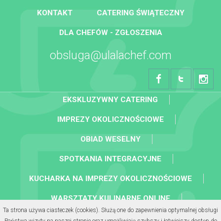
KONTAKT
CATERING ŚWIĄTECZNY
DLA CHEFÓW - ZGŁOSZENIA
obsluga@ulalachef.com
EKSKLUZYWNY CATERING
IMPREZY OKOLICZNOŚCIOWE
OBIAD WESELNY
SPOTKANIA INTEGRACYJNE
KUCHARKA NA IMPREZY OKOLICZNOŚCIOWE
WARSZTATY KULINARNE ONLINE
Ta strona używa ciasteczek (cookies). Służą one do zapewnienia optymalnej obsługi
KOLACJA BIZNESOWA