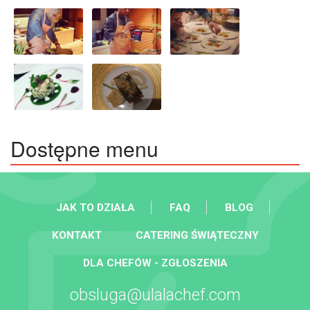
Dostępne menu
JAK TO DZIAŁA
FAQ
BLOG
KONTAKT
CATERING ŚWIĄTECZNY
DLA CHEFÓW - ZGŁOSZENIA
obsluga@ulalachef.com