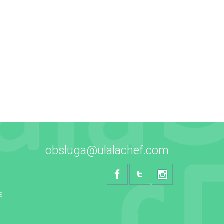
obsluga@ulalachef.com
E