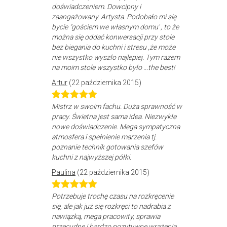
doświadczeniem. Dowcipny i
zaangażowany. Artysta. Podobało mi się
bycie "gościem we własnym domu' , to że
można się oddać konwersacji przy stole
bez biegania do kuchni i stresu ,że może
nie wszystko wyszło najlepiej. Tym razem
na moim stole wszystko było ...the best!
Artur
(22 października 2015)
Mistrz w swoim fachu. Duża sprawność w
pracy. Świetna jest sama idea. Niezwykłe
nowe doświadczenie. Mega sympatyczna
atmosfera i spełnienie marzenia tj.
poznanie technik gotowania szefów
kuchni z najwyższej półki.
Paulina
(22 października 2015)
Potrzebuje trochę czasu na rozkręcenie
się, ale jak już się rozkręci to nadrabia z
nawiązką, mega pracowity, sprawia
przecudne i bardzo pozytywne wrażenia,