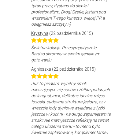
tytan pracy, dystans do siebie i
profesjonalizm. Drogi Szefie, jestem pod
wrażeniem Twego kunsztu, więcej PR a
osiągniesz szczyty :-)
Krystyna
(22 października 2015)
Świetna kolacja. Przesympatycznie.
Bardzo skromny w swoim genialnym
gotowaniu.
Agnieszka
(22 października 2015)
Już to pisałam: wybitny smak
mieszających się sosów i żółtka podanych
do langustynek, delikatne idealne mięso
łososia, cudowna struktura jesiotra, czy
wreszcie lody dyniowe wyjadane z łyżki
jeszcze w kuchni - na długo zapamiętam te
smaki! Ale mam jeszcze refleksję na temat
całego ułożenia menu - to menu było
świetnie zaplanowane, komplementarne i