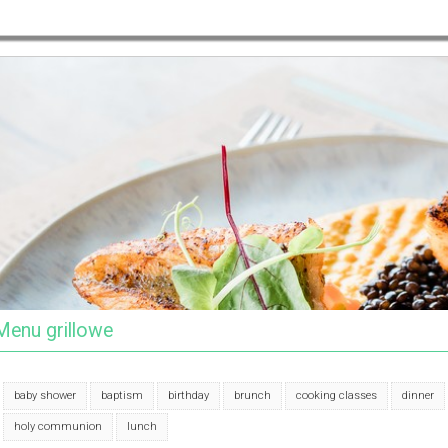
Menu grillowe
baby shower
baptism
birthday
brunch
cooking classes
dinner
holy communion
lunch