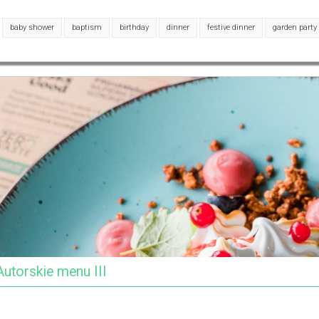
baby shower
baptism
birthday
dinner
festive dinner
garden party
Autorskie menu III