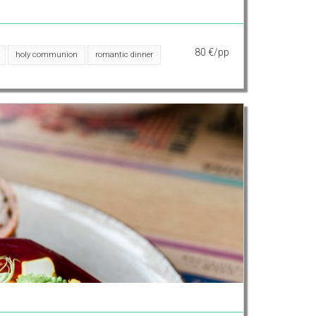
80 €/pp
holy communion
romantic dinner