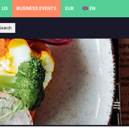
 US
BUSINESS EVENTS
EUR
EN
earch