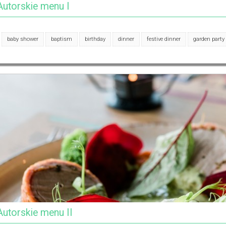
Autorskie menu I
baby shower
baptism
birthday
dinner
festive dinner
garden party
Autorskie menu II