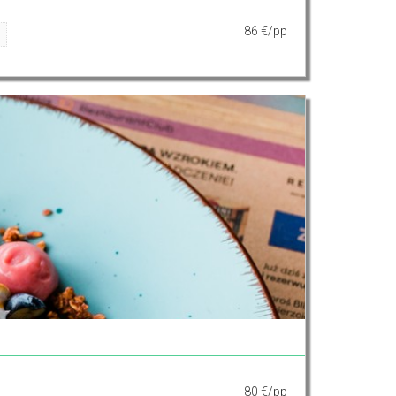
86 €/pp
80 €/pp