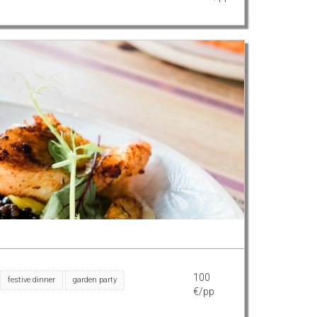
100
festive dinner
garden party
€/pp