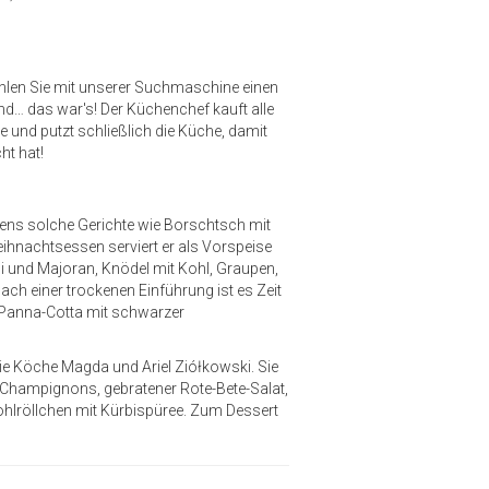
ählen Sie mit unserer Suchmaschine einen
und… das war's! Der Küchenchef kauft alle
te und putzt schließlich die Küche, damit
ht hat!
ns solche Gerichte wie Borschtsch mit
hnachtsessen serviert er als Vorspeise
i und Majoran, Knödel mit Kohl, Graupen,
h einer trockenen Einführung ist es Zeit
-Panna-Cotta mit schwarzer
die Köche Magda und Ariel Ziółkowski. Sie
en Champignons, gebratener Rote-Bete-Salat,
kohlröllchen mit Kürbispüree. Zum Dessert