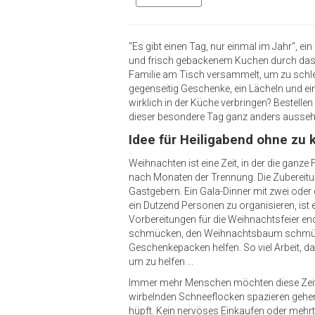
"Es gibt einen Tag, nur einmal im Jahr“, 
und frisch gebackenem Kuchen durch das H
Familie am Tisch versammelt, um zu schl
gegenseitig Geschenke, ein Lächeln und ei
wirklich in der Küche verbringen? Bestelle
dieser besondere Tag ganz anders ausseh
Idee für Heiligabend ohne zu
Weihnachten ist eine Zeit, in der die gan
nach Monaten der Trennung. Die Zubereitun
Gastgebern. Ein Gala-Dinner mit zwei ode
ein Dutzend Personen zu organisieren, ist
Vorbereitungen für die Weihnachtsfeier e
schmücken, den Weihnachtsbaum schmü
Geschenkepacken helfen. So viel Arbeit, da
um zu helfen ...
Immer mehr Menschen möchten diese Zeit 
wirbelnden Schneeflocken spazieren gehen
hüpft. Kein nervöses Einkaufen oder mehrt