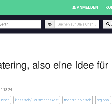
ANMELDEN
KO
S
tering, also eine Idee für
020 13:24
uchen
klassisch/Hausmannskost
modern-polnisch
regional