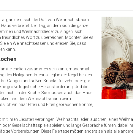
ein Tag, an dem sich der Duft von Weihnachtsbaum
aus verbreitet. Der Tag, an dem sich die ganze
emmen und Weihnachtslieder zu singen, sich
n freundliches Wort zu überreichen. Möchten Sie es
n Sie ein Weihnachtsessen und erleben Sie, dass
en kann.
 kochen
ze Familie endlich zusammen sein kann, manchmal
g des Heiligabendmenüs liegt in der Regel bei den
r drei Gängen und süßen Snacks für zehn oder gar
 eine große logistische Herausforderung. Und die
nden nicht in der Küche! Sie müssen auch das Haus
cken und dem Weihnachtsmann beim
ss ich ein paar Elfen und Elfen gebrauchen könnte,
mit ihren Liebsten verbringen, Weihnachtslieder lauschen, einen We
 oder Gesellschaftsspiele spielen und lange Gespräche führen, dabei i
ägige Vorbereitungen. Diese Feiertage mögen anders sein als alle ander