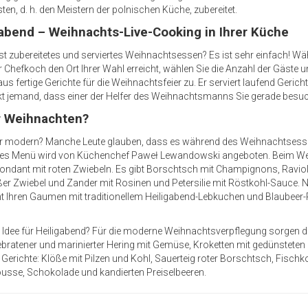
en, d. h. den Meistern der polnischen Küche, zubereitet.
abend – Weihnachts-Live-Cooking in Ihrer Küche
t zubereitetes und serviertes Weihnachtsessen? Es ist sehr einfach! W
 Chefkoch den Ort Ihrer Wahl erreicht, wählen Sie die Anzahl der Gäste 
s fertige Gerichte für die Weihnachtsfeier zu. Er serviert laufend Gerich
enkt jemand, dass einer der Helfer des Weihnachtsmanns Sie gerade besuc
ür Weihnachten?
er modern? Manche Leute glauben, dass es während des Weihnachtsesse
eses Menü wird von Küchenchef Paweł Lewandowski angeboten. Beim Wei
ondant mit roten Zwiebeln. Es gibt Borschtsch mit Champignons, Raviol
 Zwiebel und Zander mit Rosinen und Petersilie mit Röstkohl-Sauce. Nac
t Ihren Gaumen mit traditionellem Heiligabend-Lebkuchen und Blaubeer
re Idee für Heiligabend? Für die moderne Weihnachtsverpflegung sorgen 
. gebratener und marinierter Hering mit Gemüse, Kroketten mit gedünstet
e Gerichte: Klöße mit Pilzen und Kohl, Sauerteig roter Borschtsch, Fisch
usse, Schokolade und kandierten Preiselbeeren.