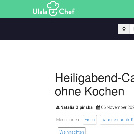
Heiligabend-Ca
ohne Kochen
Natalia Olpińska
06 November 2
Menü finden:
Fisch
hausgemachte K
Weihnachten