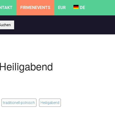
NTAKT
FIRMENEVENTS
EUR
DE
uchen
 Heiligabend
traditionell-polnisch
Heiligabend