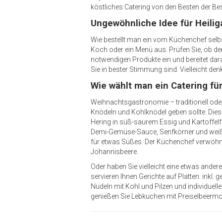
köstliches Catering von den Besten der Best
Ungewöhnliche Idee für Heilig
Wie bestellt man ein vom Küchenchef selbs
Koch oder ein Menü aus. Prüfen Sie, ob der
notwendigen Produkte ein und bereitet darau
Sie in bester Stimmung sind. Vielleicht d
Wie wählt man ein Catering f
Weihnachtsgastronomie – traditionell od
Knödeln und Kohlknödel geben sollte. Di
Hering in süß-saurem Essig und Kartoffelf
Demi-Gemüse-Sauce, Senfkörner und weißer
für etwas Süßes. Der Küchenchef verwöhn
Johannisbeere.
Oder haben Sie vielleicht eine etwas ande
servieren Ihnen Gerichte auf Platten: inkl
Nudeln mit Kohl und Pilzen und individuell
genießen Sie Lebkuchen mit Preiselbeermo