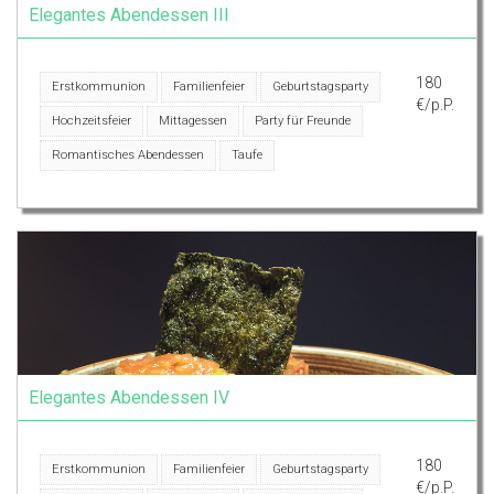
Elegantes Abendessen III
180
Erstkommunion
Familienfeier
Geburtstagsparty
€/p.P.
Hochzeitsfeier
Mittagessen
Party für Freunde
Romantisches Abendessen
Taufe
Elegantes Abendessen IV
180
Erstkommunion
Familienfeier
Geburtstagsparty
€/p.P.