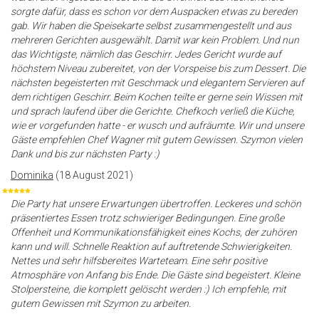
sorgte dafür, dass es schon vor dem Auspacken etwas zu bereden
gab. Wir haben die Speisekarte selbst zusammengestellt und aus
mehreren Gerichten ausgewählt. Damit war kein Problem. Und nun
das Wichtigste, nämlich das Geschirr. Jedes Gericht wurde auf
höchstem Niveau zubereitet, von der Vorspeise bis zum Dessert. Die
nächsten begeisterten mit Geschmack und elegantem Servieren auf
dem richtigen Geschirr. Beim Kochen teilte er gerne sein Wissen mit
und sprach laufend über die Gerichte. Chefkoch verließ die Küche,
wie er vorgefunden hatte - er wusch und aufräumte. Wir und unsere
Gäste empfehlen Chef Wagner mit gutem Gewissen. Szymon vielen
Dank und bis zur nächsten Party :)
Dominika
(18 August 2021)
Die Party hat unsere Erwartungen übertroffen. Leckeres und schön
präsentiertes Essen trotz schwieriger Bedingungen. Eine große
Offenheit und Kommunikationsfähigkeit eines Kochs, der zuhören
kann und will. Schnelle Reaktion auf auftretende Schwierigkeiten.
Nettes und sehr hilfsbereites Warteteam. Eine sehr positive
Atmosphäre von Anfang bis Ende. Die Gäste sind begeistert. Kleine
Stolpersteine, die komplett gelöscht werden :) Ich empfehle, mit
gutem Gewissen mit Szymon zu arbeiten.