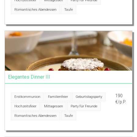
Hochzeitsfeier
Mittagessen
Party für Freunde
Romantisches Abendessen
Taufe
Elegantes Dinner III
190
Erstkommunion
Familienfeier
Geburtstagsparty
€/p.P.
Hochzeitsfeier
Mittagessen
Party für Freunde
Romantisches Abendessen
Taufe