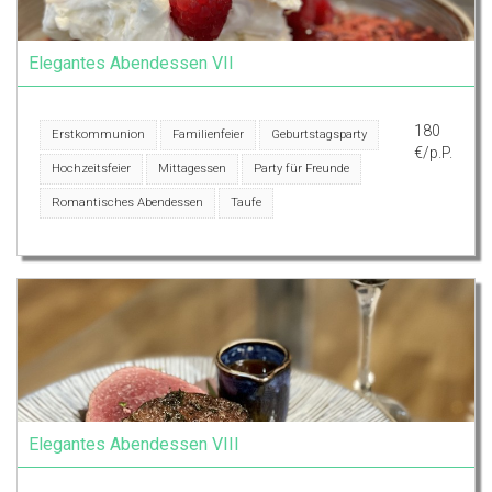
Elegantes Abendessen VII
180
Erstkommunion
Familienfeier
Geburtstagsparty
€/p.P.
Hochzeitsfeier
Mittagessen
Party für Freunde
Romantisches Abendessen
Taufe
Elegantes Abendessen VIII