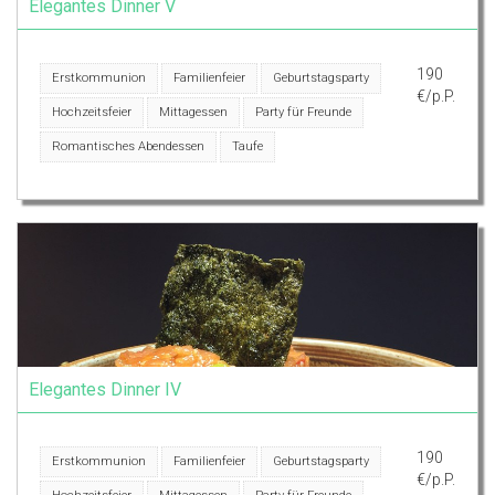
Elegantes Dinner V
190
Erstkommunion
Familienfeier
Geburtstagsparty
€/p.P.
Hochzeitsfeier
Mittagessen
Party für Freunde
Romantisches Abendessen
Taufe
Elegantes Dinner IV
190
Erstkommunion
Familienfeier
Geburtstagsparty
€/p.P.