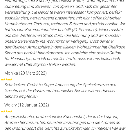
Einführung in der Küche:), persönliche Kultur, Ordnung während der
Zubereitung und Servieren von Speisen, und nach der gesamten
Veranstaltung. Die Gerichte waren interessant komponiert, perfekt
ausbalanciert, hervorragend präsentiert, mit nicht offensichtlichen
Kombinationen, Texturen, mehreren Zutaten und perfekt erzählt. Wir
hatten eine Kommunionsfeier bestellt (21 Personen), leider machte
uns das Wetter einen Strich durch die Rechnung und wir mussten
unsere Gartenparty ins Wohnzimmer verlegen:) Trotz der eher
gemütlichen Atmosphäre in dem kleinen Wohnzimmer hat Chefkoch
Simon das perfekt hinbekommen. Ich empfehle eine solche Option
für Hauspartys, und ich persönlich hoffe, dass wir uns kulinarisch
wieder mit Chef Szymon treffen werden.
Monika
(20 März 2022)
Sehr leckere Gerichte! Super Anpassung der Speisekarte an den
Geschmack der Gäste und freundlicher Service währenddessen.
Sehr zu empfehlen
Walery
(12 Januar 2022)
Ausgezeichneter, professioneller Küchenchef, der in der Lage ist,
Aromen hervorzurufen, neue hervorzubringen und die Aromen an
den Ursprungsort des Gerichts zurückzubringen (in meinem Fall war