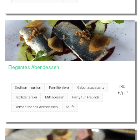
Elegantes Abendessen I
180
Erstkommunion
Familienfeier
Geburtstagsparty
€/p.P.
Hochzeitsfeier
Mittagessen
Party für Freunde
Romantisches Abendessen
Taufe