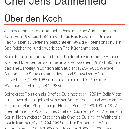
Chef
Jens Dannenfeld
Über den Koch
Jens begann seine kulinarische Reise mit einer Ausbildung zum
Koch von 1981 bis 1984 im Kurhaus Bad Bevensen. Um sein
Fachwissen zu vertiefen, besuchte er 1992 die Hotelfachschule in
Bad Reichenhall und erwarb den Titel Küchenmeister.
Seine berufliche Laufbahn führte ihn durch renommierte Häuser
wie das Hotel Kempinski in Berlin als Poissonier (1984-1985) und
das The Berkeley in London als Saucier (1985-1986). Weitere
Stationen als Saucier waren das Hotel Schweizerhof in
Lenzerheide (1986-1987) und als Tournant das Parkhotel
Waldhaus in Flims (1987-1988).
Seine erste Position als Chef de Cuisine trat er 1989 im Bella Vista
auf Lanzarote an, gefolgt von einer Anstellung als stellvertretender
Küchenchef im Steigenberger Hotel in Berlin (1989-1992). 1992
übernahm er die Position des Chef de Cuisine im Alten Zollhaus in
Berlin. Nach weiteren Stationen als Chef de Cuisine im Walthers´s
Hof in Kampen/Sylt (1994-1995) und im Brabanter Hof in
Braunschweig (1995-1998), führte er von 1998 bis 2004 sein