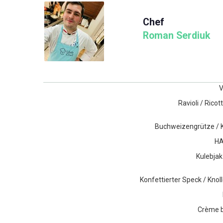
Chef
Roman Serdiuk
Ravioli / Ricot
Buchweizengrütze / K
HA
Kulebjak 
Konfettierter Speck / Knol
Crème b