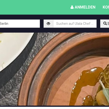
ANMELDEN
KO
S