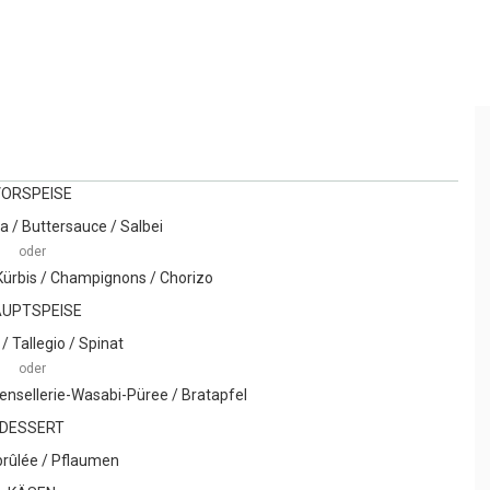
VORSPEISE
ta / Buttersauce / Salbei
oder
ürbis / Champignons / Chorizo
UPTSPEISE
/ Tallegio / Spinat
oder
lensellerie-Wasabi-Püree / Bratapfel
DESSERT
rûlée / Pflaumen