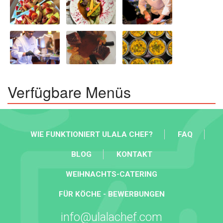
Verfügbare Menüs
WIE FUNKTIONIERT ULALA CHEF?
FAQ
BLOG
KONTAKT
WEIHNACHTS-CATERING
FÜR KÖCHE - BEWERBUNGEN
info@ulalachef.com