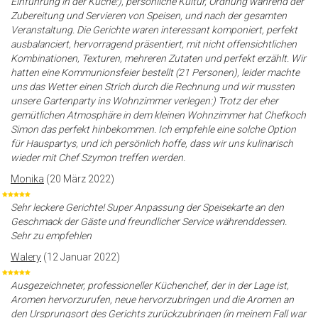
Einführung in der Küche:), persönliche Kultur, Ordnung während der
Zubereitung und Servieren von Speisen, und nach der gesamten
Veranstaltung. Die Gerichte waren interessant komponiert, perfekt
ausbalanciert, hervorragend präsentiert, mit nicht offensichtlichen
Kombinationen, Texturen, mehreren Zutaten und perfekt erzählt. Wir
hatten eine Kommunionsfeier bestellt (21 Personen), leider machte
uns das Wetter einen Strich durch die Rechnung und wir mussten
unsere Gartenparty ins Wohnzimmer verlegen:) Trotz der eher
gemütlichen Atmosphäre in dem kleinen Wohnzimmer hat Chefkoch
Simon das perfekt hinbekommen. Ich empfehle eine solche Option
für Hauspartys, und ich persönlich hoffe, dass wir uns kulinarisch
wieder mit Chef Szymon treffen werden.
Monika
(20 März 2022)
Sehr leckere Gerichte! Super Anpassung der Speisekarte an den
Geschmack der Gäste und freundlicher Service währenddessen.
Sehr zu empfehlen
Walery
(12 Januar 2022)
Ausgezeichneter, professioneller Küchenchef, der in der Lage ist,
Aromen hervorzurufen, neue hervorzubringen und die Aromen an
den Ursprungsort des Gerichts zurückzubringen (in meinem Fall war