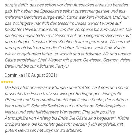
sorgte dafür, dass es schon vor dem Auspacken etwas zu bereden
gab. Wir haben die Speisekarte selbst zusammengestellt und aus
mehreren Gerichten ausgewählt. Damit war kein Problem. Und nun
das Wichtigste, nämlich das Geschirr. Jedes Gericht wurde auf
höchstem Niveau zubereitet, von der Vorspeise bis zum Dessert. Die
nächsten begeisterten mit Geschmack und elegantem Servieren auf
dem richtigen Geschirr. Beim Kochen teilte er gerne sein Wissen mit
und sprach laufend über die Gerichte. Chefkoch verließ die Küche,
wie er vorgefunden hatte - er wusch und aufräumte. Wir und unsere
Gäste empfehlen Chef Wagner mit gutem Gewissen. Szymon vielen
Dank und bis zur nächsten Party :)
Dominika
(18 August 2021)
Die Party hat unsere Erwartungen übertroffen. Leckeres und schön
präsentiertes Essen trotz schwieriger Bedingungen. Eine große
Offenheit und Kommunikationsfähigkeit eines Kochs, der zuhören
kann und will. Schnelle Reaktion auf auftretende Schwierigkeiten.
Nettes und sehr hilfsbereites Warteteam. Eine sehr positive
Atmosphäre von Anfang bis Ende. Die Gäste sind begeistert. Kleine
Stolpersteine, die komplett gelöscht werden :) Ich empfehle, mit
gutem Gewissen mit Szymon zu arbeiten.