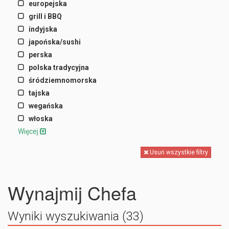
europejska
grill i BBQ
indyjska
japońska/sushi
perska
polska tradycyjna
śródziemnomorska
tajska
wegańska
włoska
Więcej
Usuń wszystkie filtry
Wynajmij Chefa
Wyniki wyszukiwania (33)