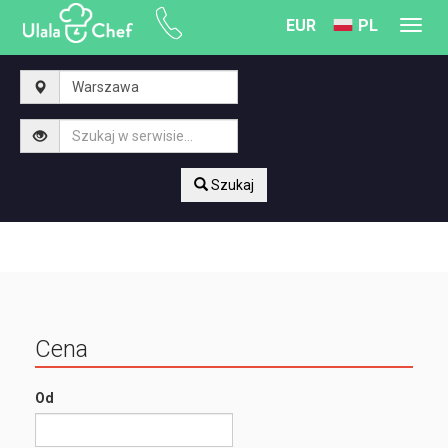
EUR
PL
Toggl
navig
Szukaj
Cena
Od