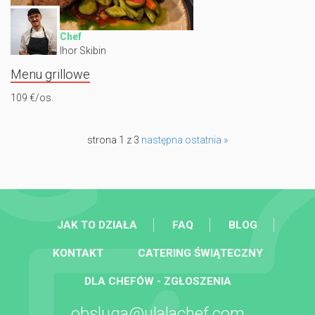
Chef
Ihor Skibin
Menu grillowe
109 €/os.
strona 1 z 3
następna
ostatnia »
JAK TO DZIAŁA
FAQ
BLOG
KONTAKT
CATERING ŚWIĄTECZNY
DLA CHEFÓW - ZGŁOSZENIA
obsluga@ulalachef.com