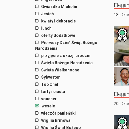
Elegan
Gwiazdka Michelin
Jesień
180 €/o
kwiaty i dekoracje
lunch
oferty dodatkowe
Pierwszy Dzień Świąt Bożego
Narodzenia
przyjęcie z okazji urodzin
Święta Bożego Narodzenia
Święta Wielkanocne
Sylwester
Top Chef
torty i ciasta
Elegan
voucher
200 €/o
wesele
wieczór panieński
Wigilia firmowa
Wigilia Świąt Bożego