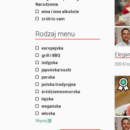
Narodzenia
wina i inne alkohole
zrób to sam
Rodzaj menu
europejska
Elegan
grill i BBQ
indyjska
200 €/o
japońska/sushi
perska
polska tradycyjna
śródziemnomorska
tajska
wegańska
włoska
Więcej