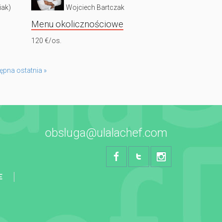
iak)
Wojciech Bartczak
Menu okolicznościowe
120 €/os.
tępna
ostatnia »
obsluga@ulalachef.com
E