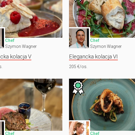
Chef
Chef
Szymon Wagner
Szymon Wagner
cka kolacja V
Elegancka kolacja VI
s.
205 €/os.
Chef
Chef