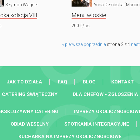
Szymon Wagner
Anna Dembska (Marcin
cka kolacja VIII
Menu włoskie
s.
200 €/os.
« pierwsza
poprzednia
strona 2 z 4
nas
JAK TO DZIAŁA
FAQ
BLOG
KONTAKT
CATERING ŚWIĄTECZNY
DLA CHEFÓW - ZGŁOSZENIA
EKSKLUZYWNY CATERING
IMPREZY OKOLICZNOŚCIOW
OBIAD WESELNY
SPOTKANIA INTEGRACYJNE
KUCHARKA NA IMPREZY OKOLICZNOŚCIOWE