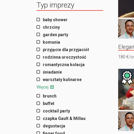
Typ imprezy
baby shower
chrzciny
garden party
komunia
Elegan
przyjęcie dla przyjaciół
180 €/o
rodzinna uroczystość
romantyczna kolacja
śniadanie
warsztaty kulinarne
Więcej
brunch
buffet
cocktail party
czapka Gault & Millau
degustacja
finger food