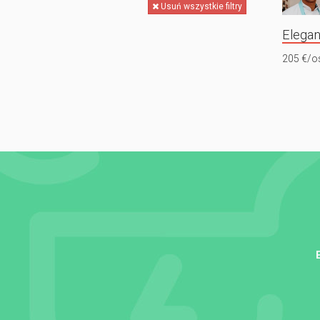
Usuń wszystkie filtry
Elegan
205 €/o